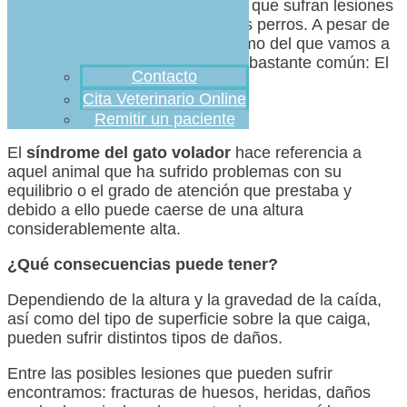
estar en casa, es menos habitual que sufran lesiones
frente a otras mascotas, como los perros. A pesar de
esto pueden sufrir incidentes, como del que vamos a
hablar hoy, que por desgracia es bastante común: El
Contacto
síndrome del gato volador
.
Cita Veterinario Online
¿Qué es?
Remitir un paciente
El
síndrome del gato volador
hace referencia a
aquel animal que ha sufrido problemas con su
equilibrio o el grado de atención que prestaba y
debido a ello puede caerse de una altura
considerablemente alta.
¿Qué consecuencias puede tener?
Dependiendo de la altura y la gravedad de la caída,
así como del tipo de superficie sobre la que caiga,
pueden sufrir distintos tipos de daños.
Entre las posibles lesiones que pueden sufrir
encontramos: fracturas de huesos, heridas, daños