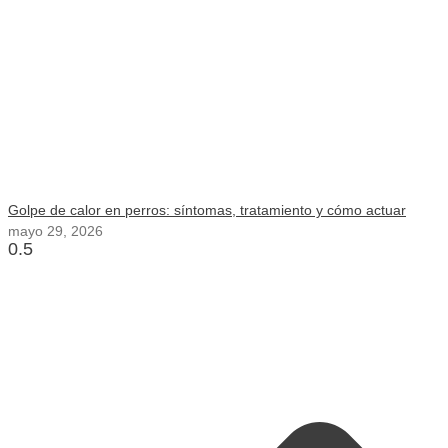
Golpe de calor en perros: síntomas, tratamiento y cómo actuar
mayo 29, 2026