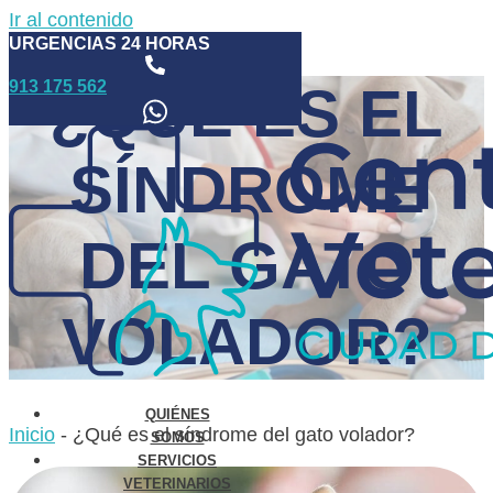
Ir al contenido
URGENCIAS 24 HORAS
913 175 562
¿QUÉ ES EL
SÍNDROME
DEL GATO
VOLADOR?
QUIÉNES
Inicio
-
¿Qué es el síndrome del gato volador?
SOMOS
SERVICIOS
VETERINARIOS