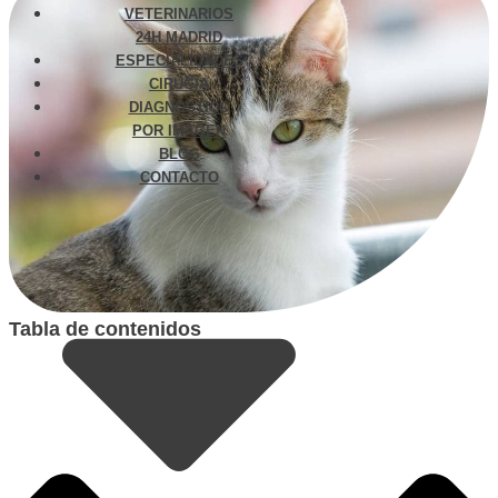
VETERINARIOS
24H MADRID
ESPECIALIDADES
CIRUGÍA
DIAGNÓSTICO
POR IMAGEN
BLOG
CONTACTO
Tabla de contenidos