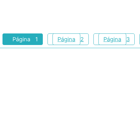
Página
1
Página
2
Página
3