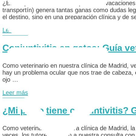
¿Estáis planeando vuestras próximas vacaciones
transportín) genera tantas ganas como dudas lega
el destino, sino en una preparación clínica y de 
Leer más
Conjuntivitis en gatos: Guía ve
Como veterinario en nuestra clínica de Madrid, ve
hay un problema ocular que nos trae de cabeza, e
ojo …
Leer más
¿Mi perro tiene conjuntivitis? 
Como veterinario en nuestra clínica de Madrid, la
veces, los tutores acuden a nuestra consulta con e