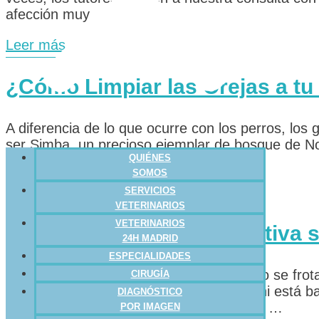
afección muy …
Leer más
¿Cómo Limpiar las Orejas a tu
A diferencia de lo que ocurre con los perros, lo
ser Simba, un precioso ejemplar de bosque de No
QUIÉNES
más restos de lo habitual. …
SOMOS
Leer más
SERVICIOS
VETERINARIOS
VETERINARIOS
Hierba gatera: Guía definitiva 
24H MADRID
ESPECIALIDADES
Seguramente has visto la escena: tu gato se frota
CIRUGÍA
puro éxtasis. No, no ha perdido el juicio ni está
DIAGNÓSTICO
fascinante ante la nepetalactona. En una …
POR IMAGEN