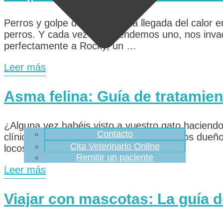
Perros y golpe de calor Con la llegada del calor
perros. Y cada vez que atendemos uno, nos invad
perfectamente a Rocky, un …
Leer más
Asma felina: Guía de tratamien
¿Alguna vez habéis visto a vuestro gato haciendo
Contacto
clínica, ese es el momento en que muchos dueñ
Cita Veterinario Online
locos de los …
Remitir un paciente
Leer más
Viajar con mascotas: La guía d