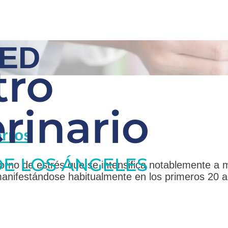
ED
erros
orno de estrés que se intensifica notablemente a m
manifestándose habitualmente en los primeros 20 a 