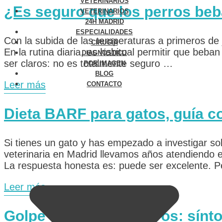
VETERINARIOS
¿Es seguro que los perros beb
VETERINARIOS
24H MADRID
ESPECIALIDADES
Con la subida de las temperaturas a primeros de
CIRUGÍA
En la rutina diaria, es habitual permitir que beba
DIAGNÓSTICO
ser claros: no es totalmente seguro …
POR IMAGEN
BLOG
Leer más
CONTACTO
Dieta BARF para gatos, guía con
Si tienes un gato y has empezado a investigar s
veterinaria en Madrid llevamos años atendiendo 
La respuesta honesta es: puede ser excelente. 
Leer más
Golpe de calor en perros: sínt