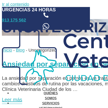
Ir al contenido
URGENCIAS 24 HORAS
913 175 562
UNCATEGORIZ
Inicio
-
Blog
-
Uncategorized
Ansiedad por separación en p
La ansiedad por separación en perros es un trast
cambios drásticos de rutina por las vacaciones, 
Clínica Veterinaria Ciudad de los …
QUIÉNES
SOMOS
Leer más
SERVICIOS