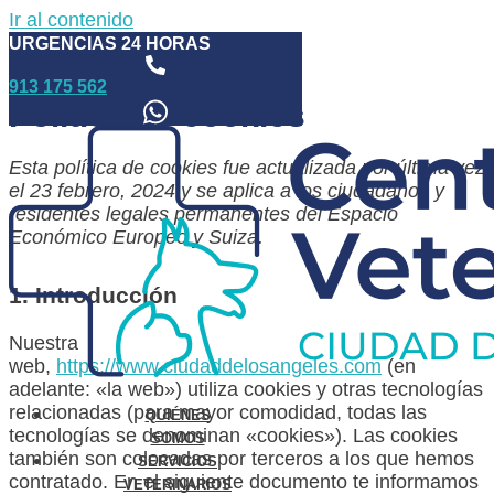
Ir al contenido
URGENCIAS 24 HORAS
Inicio
-
Política de cookies
913 175 562
Política de cookies
Esta política de cookies fue actualizada por última vez
el 23 febrero, 2024 y se aplica a los ciudadanos y
residentes legales permanentes del Espacio
Económico Europeo y Suiza.
1. Introducción
Nuestra
web,
https://www.ciudaddelosangeles.com
(en
adelante: «la web») utiliza cookies y otras tecnologías
relacionadas (para mayor comodidad, todas las
QUIÉNES
tecnologías se denominan «cookies»). Las cookies
SOMOS
también son colocadas por terceros a los que hemos
SERVICIOS
contratado. En el siguiente documento te informamos
VETERINARIOS