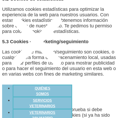
Utilizamos cookies estadísticas para optimizar la
experiencia de la web para nuestros usuarios. Con
estas cookies estadísticas obtenemos información
sobre el uso de nuestra web. Te pedimos tu permiso
para colocar cookies de estadísticas.
5.3 Cookies de marketing/seguimiento
Las cookies de marketing/seguimiento son cookies, o
cualquier otra forma de almacenamiento local, usadas
para crear perfiles de usuario para mostrar publicidad
o para hacer el seguimiento del usuario en esta web o
en varias webs con fines de marketing similares.
6. Cookies usadas
QUIÉNES
SOMOS
Cookies técnicas funcionales
SERVICIOS
VETERINARIOS
moove_gdpr_popup
: Comprueba si debe
VETERINARIOS
mostrar o no el aviso de cookies (si ya ha sido