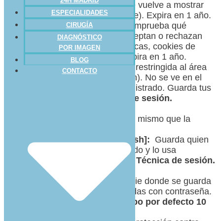
24H MADRID
aceptado o rechazado no se vuelve a mostrar
ESPECIALIDADES
mientras persista esta cookie). Expira en 1 año.
cpnb_cookiesSettings
: Comprueba qué
CIRUGÍA
categorías de cookies se aceptan o rechazan
DIAGNÓSTICO
(por ejemplo, cookies analíticas, cookies de
POR IMAGEN
publicidad dirigida, etc.). Expira en 1 año.
BLOG
wordpress_[hash]:
Cookie restringida al área
CONTACTO
de administración (wp-admin). No se ve en el
frontend incluso estando registrado. Guarda tus
datos de acceso.
Técnica de sesión.
Necesaria.
wordpress_sec_[hash]:
Lo mismo que la
anterior.
Necesaria
.
wordpress_logged_in_[hash]:
Guarda quien
eres mientras estás registrado y lo usa
WordPress para su interfaz.
Técnica de sesión.
Necesaria
.
wp-postpass_[hash]
: Cookie donde se guarda
el acceso a páginas protegidas con contraseña.
Técnica persistente. Tiempo por defecto 10
días
.