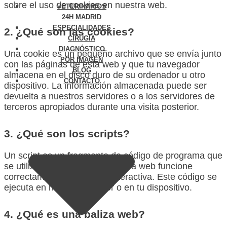
sobre el uso de cookies en nuestra web.
VETERINARIOS
24H MADRID
ESPECIALIDADES
2. ¿Qué son las cookies?
CIRUGÍA
DIAGNÓSTICO
Una cookie es un pequeño archivo que se envía junto
POR IMAGEN
con las páginas de esta web y que tu navegador
BLOG
almacena en el disco duro de su ordenador u otro
CONTACTO
dispositivo. La información almacenada puede ser
devuelta a nuestros servidores o a los servidores de
terceros apropiados durante una visita posterior.
3. ¿Qué son los scripts?
Un script es un fragmento de código de programa que
se utiliza para hacer que nuestra web funcione
correctamente y de forma interactiva. Este código se
ejecuta en nuestro servidor o en tu dispositivo.
4. ¿Qué es una baliza web?