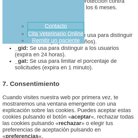
_grecaptcha
: Proporciona protección contra
correo no deseado. Expira a los 6 meses.
Cookies analíticas
Contacto
Cita Veterinario Online
_ga:
Analítica de Google. Se usa para distinguir
Remitir un paciente
a los usuarios (expira en 2 años).
_gid:
Se usa para distinguir a los usuarios
(expira en 24 horas).
_gat:
Se usa para limitar el porcentaje de
solicitudes (expira en 1 minuto).
7. Consentimiento
Cuando visites nuestra web por primera vez, te
mostraremos una ventana emergente con una
explicación sobre las cookies. Puedes aceptar estas
cookies pulsando el botón «
aceptar
«, rechazar todas
las cookies pulsando «
rechazar
» o elegir tus
preferencias de aceptación pulsando en
«
preferencias
«.