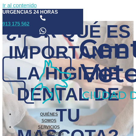
Ir al contenido
URGENCIAS 24 HORAS
913 175 562
¿POR QUÉ ES
IMPORTANTE
LA HIGIENE
DENTAL DE
TU
QUIÉNES
SOMOS
SERVICIOS
VETERINARIOS