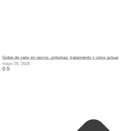
Golpe de calor en perros: síntomas, tratamiento y cómo actuar
mayo 29, 2026