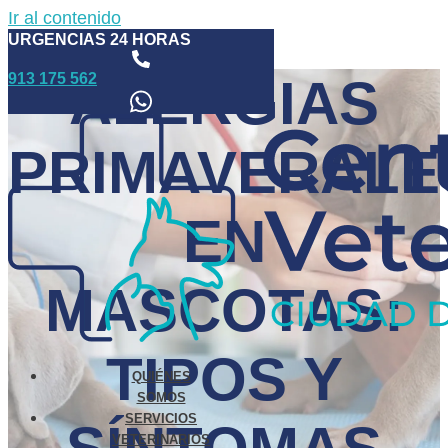
Ir al contenido
URGENCIAS 24 HORAS
913 175 562
ALERGIAS
PRIMAVERALE
EN
MASCOTAS:
TIPOS Y
QUIÉNES
SOMOS
SERVICIOS
VETERINARIOS