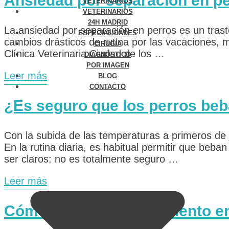
Ansiedad por separación en p
VETERINARIOS
VETERINARIOS
24H MADRID
La ansiedad por separación en perros es un trast
ESPECIALIDADES
cambios drásticos de rutina por las vacaciones, 
CIRUGÍA
Clínica Veterinaria Ciudad de los …
DIAGNÓSTICO
POR IMAGEN
Leer más
BLOG
CONTACTO
¿Es seguro que los perros beb
Con la subida de las temperaturas a primeros de
En la rutina diaria, es habitual permitir que beba
ser claros: no es totalmente seguro …
Leer más
Cómo eliminar el mal aliento e