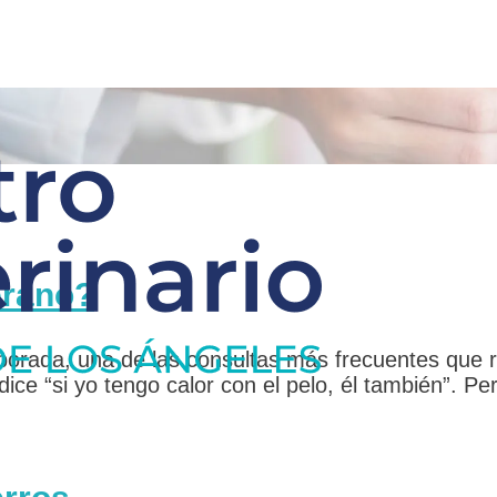
erano?
orada, una de las consultas más frecuentes que rec
 dice “si yo tengo calor con el pelo, él también”. 