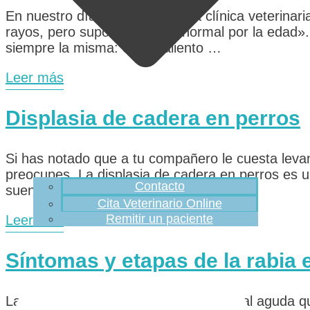
En nuestro día a día en nuestra clínica veterina
rayos, pero supongo que es normal por la edad».
siempre la misma: el mal aliento …
Leer más
Displasia de cadera en perros
Si has notado que a tu compañero le cuesta leva
preocupes. La displasia de cadera en perros es u
Contacto
suena imponente, …
Cita Veterinario Online
Remitir un paciente
Leer más
Síntomas y etapas de la rabia 
La rabia canina es una enfermedad viral aguda qu