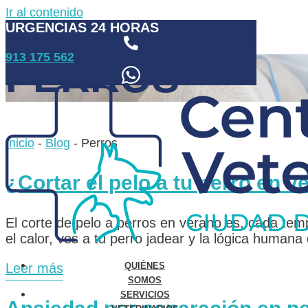
Ir al contenido
URGENCIAS 24 HORAS
913 175 562
PERROS
Inicio
-
Blog
-
Perros
¿Cortar el pelo a tu perro en v
El corte de pelo a perros en verano es, cada temp
el calor, ves a tu perro jadear y la lógica humana
Leer más
QUIÉNES
SOMOS
SERVICIOS