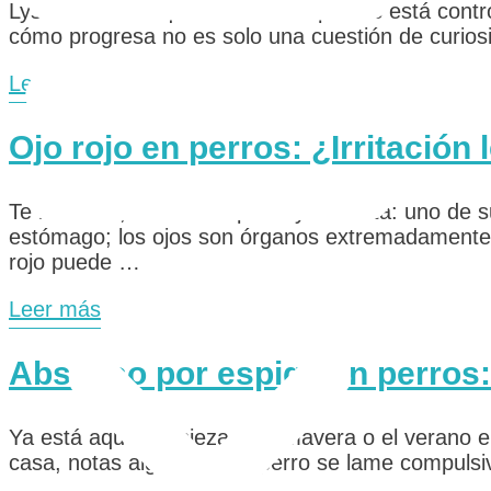
Lyssavirus. Aunque en muchos países está contro
cómo progresa no es solo una cuestión de curio
Leer más
Ojo rojo en perros: ¿Irritación
Te levantas, miras a tu perro y ahí está: uno de 
estómago; los ojos son órganos extremadamente se
rojo puede …
Leer más
Absceso por espiga en perros:
Ya está aquí. Empieza la primavera o el verano e
casa, notas algo raro. Tu perro se lame compulsi