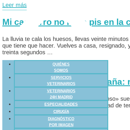
Leer más
Mi cachorro no hace pis en la 
La lluvia te cala los huesos, llevas veinte minut
que tiene que hacer. Vuelves a casa, resignado, y
treinta segundos …
Leer más
QUIÉNES
SOMOS
SERVICIOS
Perros peligrosos en España: r
VETERINARIOS
VETERINARIOS
24H MADRID
¿Verdad que la etiqueta de «perro peligroso» sue
preocupación o, simplemente, la necesidad de ten
ESPECIALIDADES
energía de un Pitbull y …
CIRUGÍA
DIAGNÓSTICO
Leer más
POR IMAGEN