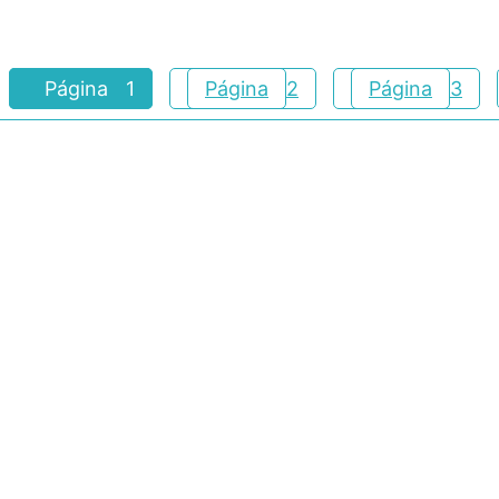
Página
1
Página
2
Página
3