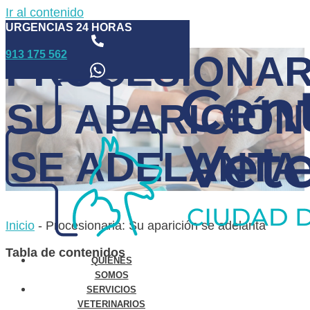
Ir al contenido
URGENCIAS 24 HORAS
913 175 562
PROCESIONAR
SU APARICIÓN
SE ADELANTA
Inicio
-
Procesionaria: Su aparición se adelanta
Tabla de contenidos
QUIÉNES
SOMOS
SERVICIOS
VETERINARIOS