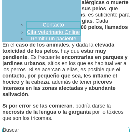
oculares, urticarias, reaccones alérgicas o muerte
en algunos casos
. Un
roce con sus pelos
, que
lanzan si se sienten amenazadas
, es suficiente para
que ya
se den irritaciones y alergias
. Cada
Contacto
individuo
puede tener unos 500.00 pelos, llamados
Cita Veterinario Online
tricomas
.
Remitir un paciente
En el
caso de los animales
, y dada la
elevada
toxicidad de los pelos
, hay que
estar muy
pendiente
. Es frecuente
encontrarlas en parques y
jardines urbanos
, sitios en los que es habitual ver a
los perros. Si se acercan a ellas, es posible que
el
contacto, por pequeño que sea, les inflame el
hocico y la cabeza
, además de tener
picores
intensos en las zonas afectadas
y
abundante
salivación
.
Si por error se las comieran
, podría darse la
necrosis de la lengua o la garganta
por lo tóxicos
que son los tricomas.
Buscar