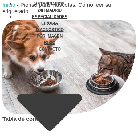
VETERINARIOS
Inicio
-
Pienso para mascotas: Cómo leer su
24H MADRID
etiquetado
ESPECIALIDADES
CIRUGÍA
DIAGNÓSTICO
POR IMAGEN
BLOG
CONTACTO
Tabla de contenidos