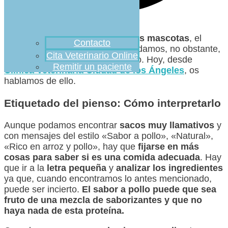
A la hora de
alimentar a nuestras mascotas
, el
Contacto
pienso
suele ser lo que más les damos, no obstante,
Cita Veterinario Online
conviene saber leer su etiquetado. Hoy, desde
Remitir un paciente
Clínica Veterinaria Ciudad de los Ángeles
, os
hablamos de ello.
Etiquetado del pienso: Cómo interpretarlo
Aunque podamos encontrar
sacos muy llamativos
y
con mensajes del estilo «Sabor a pollo», «Natural»,
«Rico en arroz y pollo», hay que
fijarse en más
cosas para saber si es una comida adecuada
. Hay
que ir a la
letra pequeña
y
analizar los ingredientes
ya que, cuando encontramos lo antes mencionado,
puede ser incierto.
El sabor a pollo puede que sea
fruto de una mezcla de saborizantes y que no
haya nada de esta proteína.