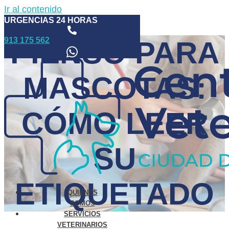
Ir al contenido
URGENCIAS 24 HORAS
913 175 562
PIENSO PARA
MASCOTAS:
CÓMO LEER
SU
ETIQUETADO
QUIÉNES
SOMOS
SERVICIOS
VETERINARIOS