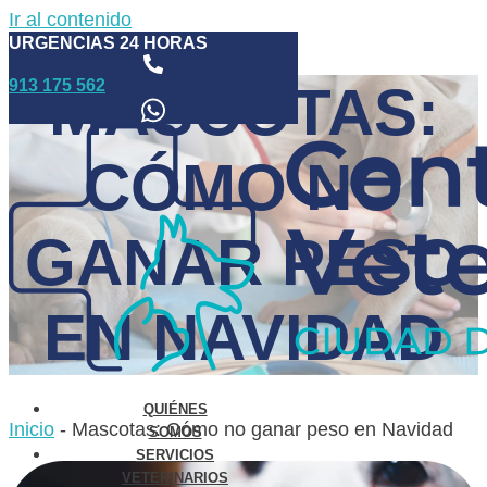
Ir al contenido
URGENCIAS 24 HORAS
913 175 562
MASCOTAS:
CÓMO NO
GANAR PESO
EN NAVIDAD
QUIÉNES
Inicio
-
Mascotas: Cómo no ganar peso en Navidad
SOMOS
SERVICIOS
VETERINARIOS