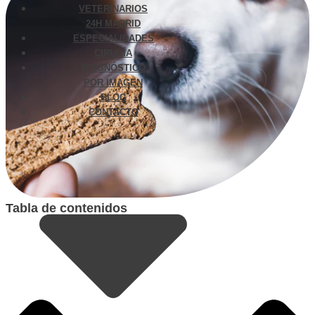
VETERINARIOS
24H MADRID
ESPECIALIDADES
CIRUGÍA
DIAGNÓSTICO
POR IMAGEN
BLOG
CONTACTO
Tabla de contenidos