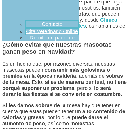
pero lo cierto es que ésta cada vez parece que llega
antes y eso no solo repercute en nosotros, también
puede hacerlo en nuestras
mascotas,
que pueden
ganar peso en estas fechas
. Hoy, desde
Clínica
Contacto
Veterinaria Ciudad de los Ángeles
, os hablamos de
Cita Veterinario Online
ello.
Remitir un paciente
¿Cómo evitar que nuestras mascotas
ganen peso en Navidad?
Es un hecho que, por razones diversas, nuestras
mascotas pueden
consumir más golosinas o
premios en la época navideña
, además de
sobras
de la mesa
. Esto,
si es de manera puntual, no tiene
porqué suponer un problema
, pero si
lo será
durante las fiestas si se convierte en costumbre
.
Si les damos sobras de la mesa
hay que tener en
cuenta que éstas pueden tener un
alto contenido de
calorías y grasas
, por lo que
puede darse el
aumento de peso
, así como
molestias