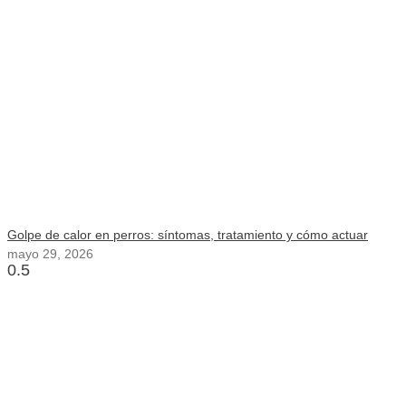
Golpe de calor en perros: síntomas, tratamiento y cómo actuar
mayo 29, 2026