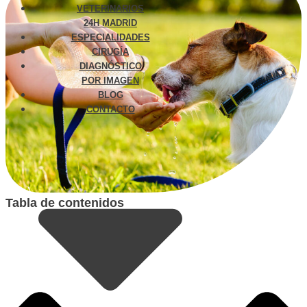
VETERINARIOS
24H MADRID
ESPECIALIDADES
CIRUGÍA
DIAGNÓSTICO
POR IMAGEN
BLOG
CONTACTO
Tabla de contenidos