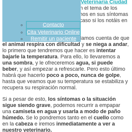
publicación
, hoy, desde
Clínica Veterinaria Ciudad
de los Ángeles
, continuamos con el tema de los
golpes de calor,
pero centrándonos en sus síntomas
para que sepáis cómo actuar en caso si los notáis en
Contacto
vuestras mascotas.
Cita Veterinario Online
La observación es clave. Si nos damos cuenta de que
Remitir un paciente
el animal respira con dificultad
y
se niega a andar
,
lo primero que tendremos que hacer es
intentar
bajarle la temperatura
. Para ello, lo llevaremos a
una sombra
, y le ofreceremos
agua, si puede
beber
, y así empezar a refrescarle. Pero esto último
habrá que hacerlo
poco a poco, nunca de golpe
,
hasta que veamos que su temperatura se estabiliza y
recupera su respiración normal.
Si a pesar de esto,
los síntomas o la situación
sigue siendo grave
, podemos recurrir a empapar
una
camiseta en agua y usarla a modo de paño
húmedo.
Se lo pondremos tanto en el
cuello
como
en la
cabeza
e iremos
inmediatamente a ver a
nuestro veterinario.