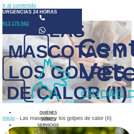
Ir al contenido
URGENCIAS 24 HORAS
913 175 562
LAS
MASCOTAS Y
LOS GOLPES
DE CALOR (II)
QUIÉNES
Inicio
-
Las mascotas y los golpes de calor (II)
SOMOS
SERVICIOS
VETERINARIOS