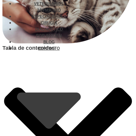
VETERINARIOS
24H MADRID
ESPECIALIDADES
CIRUGÍA
DIAGNÓSTICO
POR IMAGEN
BLOG
Tabla de contenidos
CONTACTO