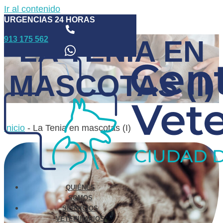
Ir al contenido
URGENCIAS 24 HORAS
913 175 562
LA TENIA EN
MASCOTAS (I)
Inicio
-
La Tenia en mascotas (I)
QUIÉNES
SOMOS
SERVICIOS
VETERINARIOS