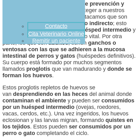
para implementar estrategias de prevención y
tratamiento
adecuados para proteger a nuestros
animales. Como primer dato, destacamos que son
endoparásitos
obligados de ciclo indirecto
; esto
Contacto
quiere decir que presentan un
huésped intermedio
y
Cita Veterinario Online
un
huésped definitivo
en su ciclo vital. Por otra
Remitir un paciente
parte, los que son
adultos
, tienen
ganchos o
ventosas con las que se adhieren a la
mucosa
intestinal de perros y gatos
(huéspedes definitivos).
Su cuerpo está formado por muchos segmentos
llamados
proglotis
que van madurando y
donde se
forman los huevos
.
Estos proglotis repletos de huevos se
van
desprendiendo en las heces
del animal donde
contaminan el ambiente
y pueden ser
consumidos
por un huésped intermedio
(ovejas, roedores,
vacas, cerdos, etc.). Una vez ingeridos, los huevos
eclosionan y las larvas migran, formando
quistes en
los tejidos
. Estos pueden
ser consumidos por un
perro o gato
completando el ciclo.