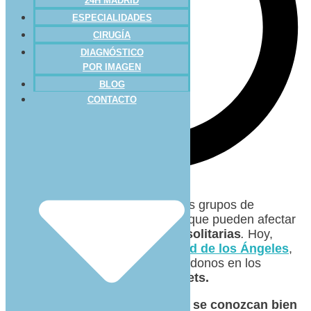
24H MADRID
ESPECIALIDADES
CIRUGÍA
DIAGNÓSTICO
POR IMAGEN
BLOG
CONTACTO
Para el que no lo sepa, uno de los grupos de
endoparásitos más relevantes
que pueden afectar
a las mascotas son las
tenias o solitarias
.
Hoy,
desde
Clínica Veterinaria Ciudad de los Ángeles
,
queremos hablaros de ello basándonos en los
consejos
de la marca
LabianaPets.
Estos parásitos es necesario que
se conozcan bien