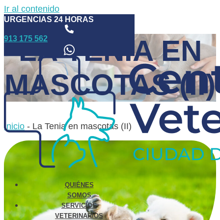
Ir al contenido
URGENCIAS 24 HORAS
913 175 562
LA TENIA EN
MASCOTAS (II)
Inicio
-
La Tenia en mascotas (II)
QUIÉNES
SOMOS
SERVICIOS
VETERINARIOS