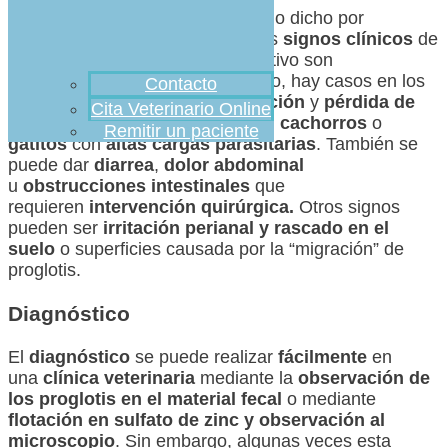
Una vez más, nos centramos en lo dicho por
LabianaPets
, que explica que los
signos clínicos
de
parasitación en el huésped definitivo son
normalmente leves;
sin embargo, hay casos en los
Contacto
que se puede observar
malnutrición
y
pérdida de
Cita Veterinario Online
peso
. Esto se nota sobre todo en
cachorros
o
Remitir un paciente
gatitos
con
altas cargas parasitarias
. También se
puede dar
diarrea
,
dolor abdominal
u
obstrucciones intestinales
que
requieren
intervención quirúrgica.
Otros signos
pueden ser
irritación perianal y rascado en el
suelo
o superficies causada por la “migración” de
proglotis.
Diagnóstico
El
diagnóstico
se puede realizar
fácilmente
en
una
clínica veterinaria
mediante la
observación de
los proglotis en el material fecal
o mediante
flotación en sulfato de zinc y observación al
microscopio
. Sin embargo, algunas veces esta