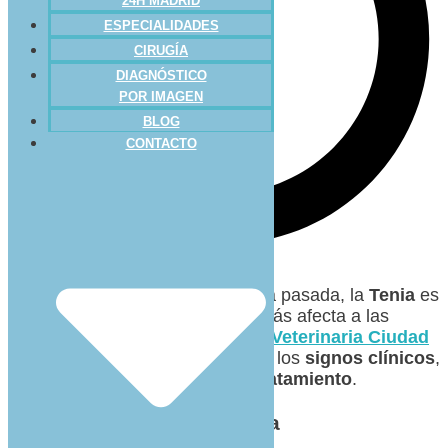
24H MADRID
ESPECIALIDADES
CIRUGÍA
DIAGNÓSTICO
POR IMAGEN
BLOG
CONTACTO
Como os comentamos la semana pasada, la
Tenia
es
una de las
enfermedades
que más afecta a las
mascotas
, y hoy, desde
Clínica Veterinaria Ciudad
de los Ángeles
, os hablamos de los
signos clínicos
,
así como del
diagnóstico
y el
tratamiento
.
Signos clínicos de la Tenia