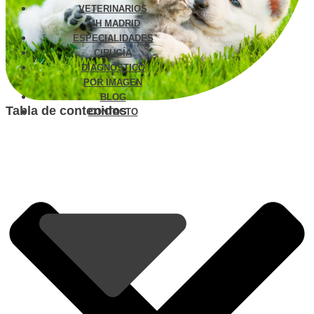
VETERINARIOS
24H MADRID
ESPECIALIDADES
CIRUGÍA
DIAGNÓSTICO
POR IMAGEN
BLOG
Tabla de contenidos
CONTACTO