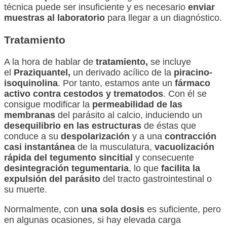
técnica puede ser insuficiente y es necesario
enviar
muestras al laboratorio
para llegar a un diagnóstico.
Tratamiento
A la hora de hablar de
tratamiento,
se incluye
el
Praziquantel,
un derivado acílico de la
piracino-
isoquinolina
. Por tanto, estamos ante un
fármaco
activo contra cestodos y trematodos
. Con él se
consigue modificar la
permeabilidad de las
membranas
del parásito al calcio, induciendo un
desequilibrio en las estructuras
de éstas que
conduce a su
despolarización
y a una
contracción
casi instantánea
de la musculatura,
vacuolización
rápida del tegumento sincitial
y consecuente
desintegración
tegumentaria
, lo que
facilita la
expulsión del parásito
del tracto gastrointestinal o
su muerte.
Normalmente, con
una sola dosis
es suficiente, pero
en algunas ocasiones, si hay elevada carga