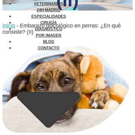
(II)
VETERINARIOS
24H MADRID
ESPECIALIDADES
CIRUGÍA
Inicio
-
Embarazo psicológico en perras: ¿En qué
DIAGNÓSTICO
consiste? (II)
POR IMAGEN
BLOG
CONTACTO