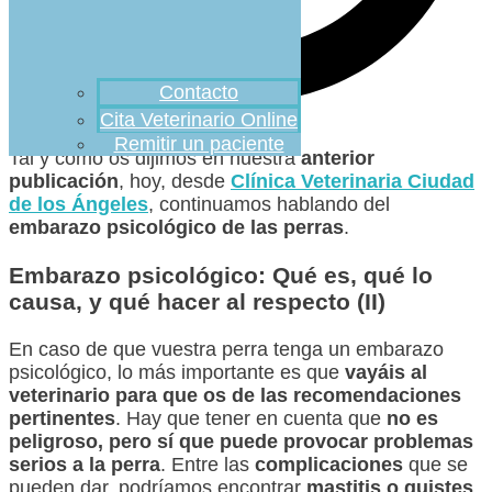
Contacto
Cita Veterinario Online
Remitir un paciente
Tal y como os dijimos en nuestra
anterior
publicación
, hoy, desde
Clínica Veterinaria Ciudad
de los Ángeles
, continuamos hablando del
embarazo psicológico de las perras
.
Embarazo psicológico: Qué es, qué lo
causa, y qué hacer al respecto (II)
En caso de que vuestra perra tenga un embarazo
psicológico, lo más importante es que
vayáis al
veterinario para que os de las recomendaciones
pertinentes
. Hay que tener en cuenta que
no es
peligroso, pero sí que puede provocar problemas
serios a la perra
. Entre las
complicaciones
que se
pueden dar, podríamos encontrar
mastitis o quistes