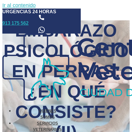
Ir al contenido
URGENCIAS 24 HORAS
913 175 562
EMBARAZO
PSICOLÓGICO
EN PERRAS:
¿EN QUÉ
CONSISTE?
QUIÉNES
SOMOS
SERVICIOS
VETERINARIOS