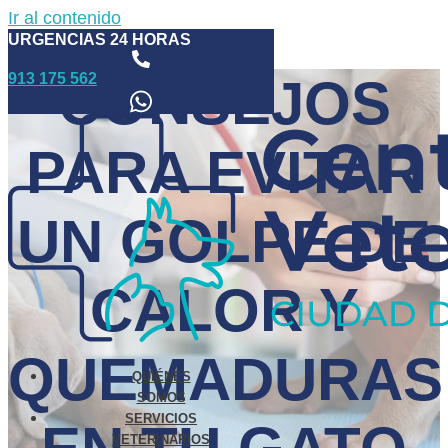
Ir al contenido
URGENCIAS 24 HORAS
913 175 562
CONSEJOS
PARA EVITAR
UN GOLPE DE
CALOR Y
QUEMADURAS
QUIÉNES
SOMOS
SERVICIOS
VETERINARIOS