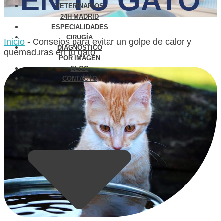
EN TU GATO
VETERINARIOS
24H MADRID
ESPECIALIDADES
CIRUGÍA
Inicio
-
Consejos para evitar un golpe de calor y
DIAGNÓSTICO
quemaduras en tu gato
POR IMAGEN
BLOG
CONTACTO