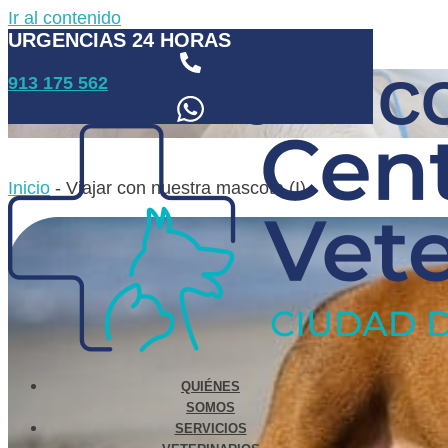
Ir al contenido
URGENCIAS 24 HORAS
VIAJAR C
913 175 562
Inicio
-
Viajar con nuestra mascota (I)
QUIÉNES
SOMOS
SERVICIOS