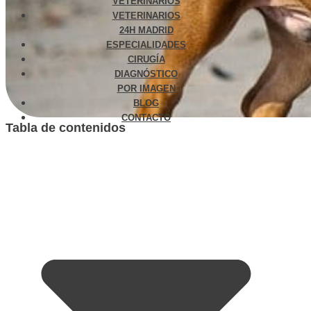
VETERINARIOS
VETERINARIOS
24H MADRID
ESPECIALIDADES
CIRUGÍA
DIAGNÓSTICO
POR IMAGEN
BLOG
CONTACTO
Tabla de contenidos