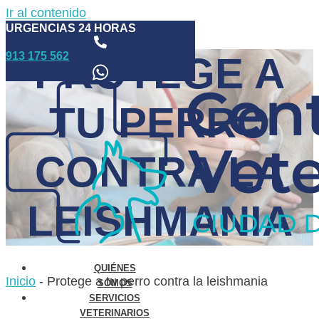
Ir al contenido
URGENCIAS 24 HORAS
913 175 562
PROTEGE A
TU PERRO
CONTRA LA
LEISHMANIA
QUIÉNES
Inicio
-
Protege a tu perro contra la leishmania
SOMOS
SERVICIOS
VETERINARIOS