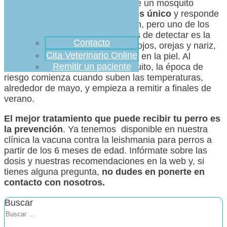
muy grave transmitida a través de un mosquito
llamado flebótomo.
Cada perro es único
y responde
de manera diferente a la infección, pero uno de los
síntomas más habituales y fáciles de detectar es la
Contacto
pérdida de pelo alrededor de los ojos, orejas y nariz,
Cita Veterinario Online
así como la aparición de lesiones en la piel. Al
Remitir un paciente
transmitirse a través de un mosquito, la época de
riesgo comienza cuando suben las temperaturas,
alrededor de mayo, y empieza a remitir a finales de
verano.
El mejor tratamiento que puede recibir tu perro es
la prevención
. Ya tenemos disponible en nuestra
clínica la vacuna contra la leishmania para perros a
partir de los 6 meses de edad. Infórmate sobre las
dosis y nuestras recomendaciones en la web y, si
tienes alguna pregunta,
no dudes en ponerte en
contacto con nosotros.
Buscar