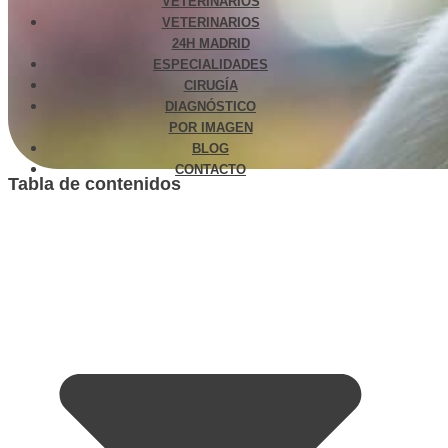
VETERINARIOS
VETERINARIOS
24H MADRID
ESPECIALIDADES
CIRUGÍA
DIAGNÓSTICO
POR IMAGEN
BLOG
CONTACTO
Tabla de contenidos