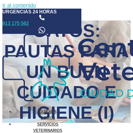
Ir al contenido
URGENCIAS 24 HORAS
913 175 562
GATOS:
PAUTAS PARA
UN BUEN
CUIDADO E
HIGIENE (I)
QUIÉNES
SOMOS
SERVICIOS
VETERINARIOS