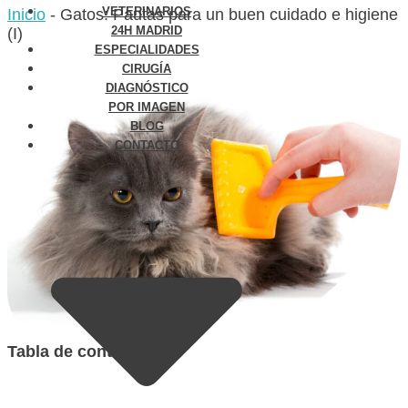
VETERINARIOS
Inicio
-
Gatos: Pautas para un buen cuidado e higiene
24H MADRID
(I)
ESPECIALIDADES
CIRUGÍA
DIAGNÓSTICO
POR IMAGEN
BLOG
CONTACTO
Tabla de contenidos