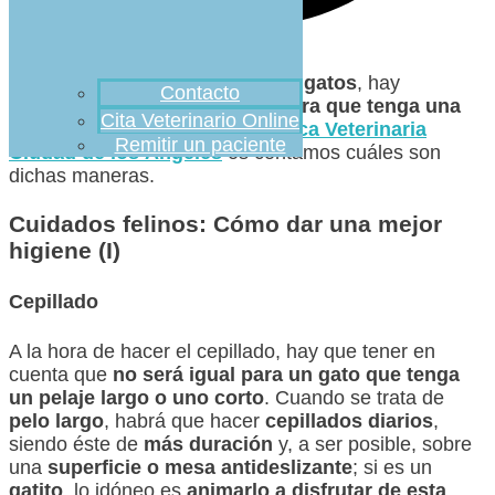
A la hora de
cuidar de nuestros gatos
, hay
Contacto
diferentes
formas de hacerlo para que tenga una
Cita Veterinario Online
mejor higiene
. Hoy, desde
Clínica Veterinaria
Remitir un paciente
Ciudad de los Ángeles
os contamos cuáles son
dichas maneras.
Cuidados felinos: Cómo dar una mejor
higiene (I)
Cepillado
A la hora de hacer el cepillado, hay que tener en
cuenta que
no será igual para un gato que tenga
un pelaje largo o uno corto
. Cuando se trata de
pelo largo
, habrá que hacer
cepillados diarios
,
siendo éste de
más duración
y, a ser posible, sobre
una
superficie o mesa antideslizante
; si es un
gatito
, lo idóneo es
animarlo a disfrutar de esta