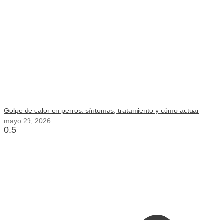
Golpe de calor en perros: síntomas, tratamiento y cómo actuar
mayo 29, 2026