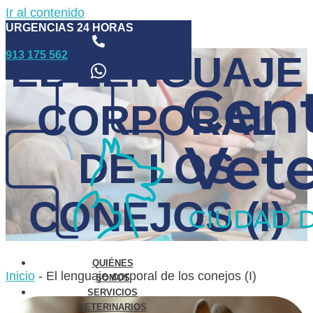
Ir al contenido
URGENCIAS 24 HORAS
913 175 562
EL LENGUAJE
CORPORAL
DE LOS
CONEJOS (I)
QUIÉNES
Inicio
-
El lenguaje corporal de los conejos (I)
SOMOS
SERVICIOS
VETERINARIOS