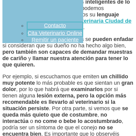
mascota
, animales que
son más inteligentes de lo
que parecen
, pero a los que no podemos
comprender bien si no entendemos su
lenguaje
corporal
. Hoy, desde
Clínica Veterinaria Ciudad de
Contacto
los Ángeles
os hablamos de ello.
Cita Veterinario Online
Al igual que nosotros, los conejos se
pueden enfadar
Remitir un paciente
si consideran que su dueño no ha hecho algo bien,
pero también son capaces de demandar muestras
de cariño
y
llamar nuestra atención para tener lo
que quieren.
Por ejemplo, si escuchamos que emiten
un chillido
muy potente
lo más probable es que sientan un
gran
dolor
, por lo que habrá que
examinarlos
por si
tienen alguna
lesión externa, pero la opción más
recomendable es llevarlo al veterinario si la
situación persiste
. Por otra parte, si vemos que
se
queda más quieto que de costumbre
,
no
interactúa
o
no come o bebe lo acostumbrado
,
podría ser un síntoma de que el conejo
no se
encuentra bien
. Es importante que lo observéis