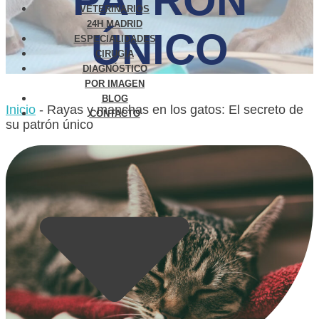
PATRÓN
VETERINARIOS
24H MADRID
ÚNICO
ESPECIALIDADES
CIRUGÍA
DIAGNÓSTICO
POR IMAGEN
BLOG
Inicio
-
Rayas y manchas en los gatos: El secreto de
CONTACTO
su patrón único