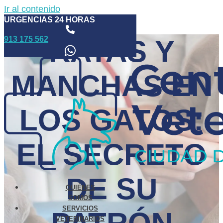
Ir al contenido
URGENCIAS 24 HORAS
913 175 562
RAYAS Y
MANCHAS EN
LOS GATOS:
EL SECRETO
DE SU
QUIÉNES
SOMOS
SERVICIOS
VETERINARIOS