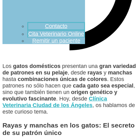
Contacto
Cita Veterinario Online
Remitir un paciente
Los
gatos domésticos
presentan una
gran variedad
de patrones en su pelaje
, desde
rayas
y
manchas
hasta
combinaciones únicas de colores
. Estos
patrones no sólo hacen que
cada gato sea especial
,
sino que también tienen un
origen genético y
evolutivo fascinante
. Hoy, desde
Clínica
Veterinaria Ciudad de los Ángeles
, os hablamos de
este curioso tema.
Rayas y manchas en los gatos: El secreto
de su patrón único