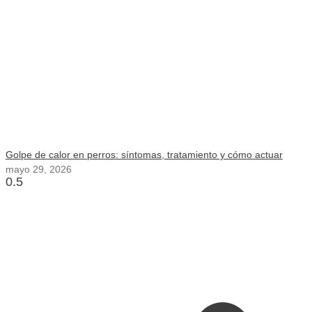
Golpe de calor en perros: síntomas, tratamiento y cómo actuar
mayo 29, 2026