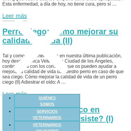
Esta enfermedad, a día de hoy, no tiene cura, pero sí …
Leer más
Perro ciego: Cómo mejorar su
calidad de vida (II)
Tal y como os comentamos en nuestra última publicación,
hoy desde Clínica Veterinaria Ciudad de los Ángeles,
continuamos con los consejos que os pueden ayudar a
mejorar la calidad de vida de vuestro perro en caso de que
sea ciego. Cómo mejorar la calidad de vida de un perro
ciego (II) Adiestrar el oído: A …
Leer más
QUIÉNES
SOMOS
Embarazo psicológico en
SERVICIOS
perras: ¿En qué consiste? (I)
VETERINARIOS
VETERINARIOS