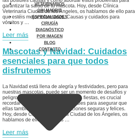
las posibles causas y cómo abordar estos problemas para
VETERINARIOS
garantizar la salud de tu mascota. Hoy, desde Clínica
24H MADRID
Veterinaria Ciudad de los Ángeles, os hablamos de ello para
que estéis mejor informados. Causas y cuidados para
ESPECIALIDADES
vómitos y …
CIRUGÍA
DIAGNÓSTICO
Leer más
POR IMAGEN
BLOG
Mascotas y Navidad: Cuidados
CONTACTO
esenciales para que todos
disfrutemos
La Navidad está llena de alegría y festividades, pero para
nuestras mascotas, puede ser un momento de desafíos y
peligros. Mientras disfrutamos de las fiestas, es crucial
recordar algunos cuidados especiales para asegurar que
ellas también tengan unas vacaciones seguras y felices.
Hoy, desde Clínica Veterinaria Ciudad de los Ángeles, os
hablamos de ello. Mascotas …
Leer más