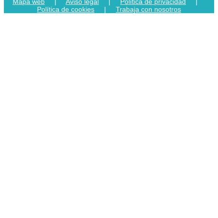
Mapa web
|
Aviso legal
|
Política de privacidad
|
Política de cookies
|
Trabaja con nosotros