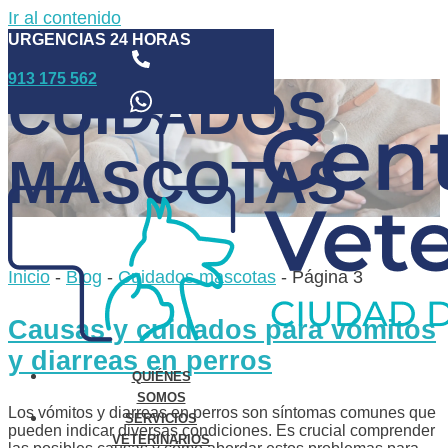
Ir al contenido
URGENCIAS 24 HORAS
913 175 562
CUIDADOS
MASCOTAS
Inicio
-
Blog
-
Cuidados mascotas
-
Página 3
Causas y cuidados para vómitos
y diarreas en perros
QUIÉNES
SOMOS
Los vómitos y diarreas en perros son síntomas comunes que
SERVICIOS
pueden indicar diversas condiciones. Es crucial comprender
VETERINARIOS