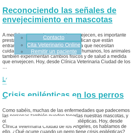
Reconociendo las señales de
envejecimiento en mascotas
A medida que nuestras mascotas envejecen, es importante
Contacto
prestar atención a las señales que indican que están
Cita Veterinario Online
entrando en una etapa de la vida en la que necesitan
cuidados especiales. Al igual que los humanos, los animales
Remitir un paciente
también experimentan cambios físicos y de salud a medida
que envejecen. Hoy, desde Clínica Veterinaria Ciudad de los
…
Leer más
Crisis epilépticas en los perros
Como sabéis, muchas de las enfermedades que padecemos
las personas también pueden tenerlas nuestras mascotas, y
otro ejemplo de ello son las crisis epilépticas. Hoy, desde
Clínica Veterinaria Ciudad de los Ángeles, os hablamos de
ello. ¿Qué ocurre cuando un perro tiene crisis epilépticas?