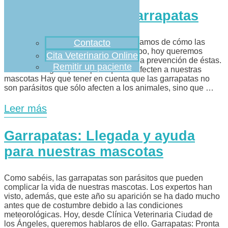
Prevención de las garrapatas
Si en nuestra anterior entrada os hablamos de cómo las
Contacto
garrapatas han llegado antes de tiempo, hoy queremos
Cita Veterinario Online
haceros algunos recordatorios sobre la prevención de éstas.
Remitir un paciente
Prevenir las garrapatas para que no afecten a nuestras
mascotas Hay que tener en cuenta que las garrapatas no
son parásitos que sólo afecten a los animales, sino que …
Leer más
Garrapatas: Llegada y ayuda
para nuestras mascotas
Como sabéis, las garrapatas son parásitos que pueden
complicar la vida de nuestras mascotas. Los expertos han
visto, además, que este año su aparición se ha dado mucho
antes que de costumbre debido a las condiciones
meteorológicas. Hoy, desde Clínica Veterinaria Ciudad de
los Ángeles, queremos hablaros de ello. Garrapatas: Pronta