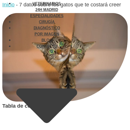
VETERINARIOS
Inicio
-
7 datos sobre los gatos que te costará creer
24H MADRID
ESPECIALIDADES
CIRUGÍA
DIAGNÓSTICO
POR IMAGEN
BLOG
CONTACTO
Tabla de contenidos