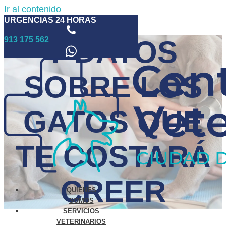
Ir al contenido
URGENCIAS 24 HORAS
913 175 562
7 DATOS
SOBRE LOS
GATOS QUE
TE COSTARÁ
CREER
QUIÉNES
SOMOS
SERVICIOS
VETERINARIOS