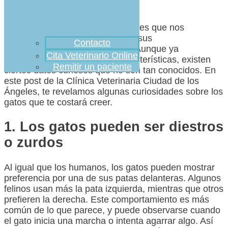
Los gatos son animales fascinantes que nos
sorprenden constantemente con sus
Contacto
comportamientos y habilidades. Aunque ya
Cita Veterinario Online
conocemos muchas de sus características, existen
Remitir un paciente
ciertos datos curiosos que no son tan conocidos. En
este post de la Clínica Veterinaria Ciudad de los
Ángeles, te revelamos algunas curiosidades sobre los
gatos que te costará creer.
1. Los gatos pueden ser diestros
o zurdos
Al igual que los humanos, los gatos pueden mostrar
preferencia por una de sus patas delanteras. Algunos
felinos usan más la pata izquierda, mientras que otros
prefieren la derecha. Este comportamiento es más
común de lo que parece, y puede observarse cuando
el gato inicia una marcha o intenta agarrar algo. Así