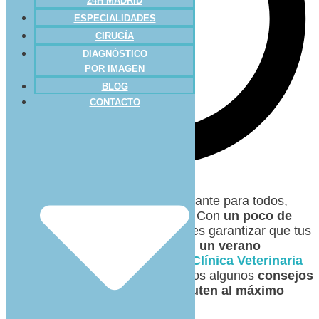
24H MADRID
ESPECIALIDADES
CIRUGÍA
DIAGNÓSTICO
POR IMAGEN
BLOG
CONTACTO
El
verano
es una época emocionante para todos,
¡incluidos los
adorables gatitos
! Con
un poco de
cuidado y atención extra
, puedes garantizar que tus
pequeños amigos peludos
pasen un verano
divertido y seguro
. Hoy, desde
Clínica Veterinaria
Ciudad de los Ángeles
, os damos algunos
consejos
para hacer que
los gatitos disfruten al máximo
durante esta temporada.