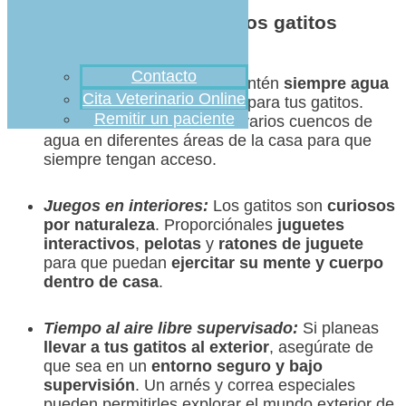
Verano: Cómo hacer que los gatitos
disfruten al máximo
Contacto
Hidratación constante:
Mantén
siempre agua
Cita Veterinario Online
fresca y limpia disponible
para tus gatitos.
Remitir un paciente
Puedes considerar colocar varios cuencos de
agua en diferentes áreas de la casa para que
siempre tengan acceso.
Juegos en interiores:
Los gatitos son
curiosos
por naturaleza
. Proporciónales
juguetes
interactivos
,
pelotas
y
ratones de juguete
para que puedan
ejercitar su mente y cuerpo
dentro de casa
.
Tiempo al aire libre supervisado:
Si planeas
llevar a tus gatitos al exterior
, asegúrate de
que sea en un
entorno seguro y bajo
supervisión
. Un arnés y correa especiales
pueden permitirles explorar el mundo exterior de