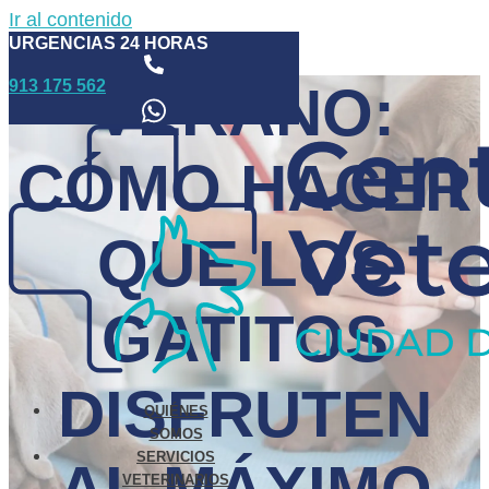
Ir al contenido
URGENCIAS 24 HORAS
913 175 562
VERANO:
CÓMO HACER
QUE LOS
GATITOS
DISFRUTEN
QUIÉNES
SOMOS
SERVICIOS
VETERINARIOS