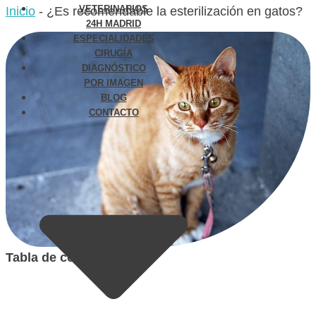
VETERINARIOS
Inicio
-
¿Es recomendable la esterilización en gatos?
24H MADRID
ESPECIALIDADES
CIRUGÍA
DIAGNÓSTICO
POR IMAGEN
BLOG
CONTACTO
Tabla de contenidos