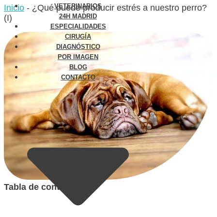
VETERINARIOS
Inicio
-
¿Qué puede producir estrés a nuestro perro?
24H MADRID
(I)
ESPECIALIDADES
CIRUGÍA
DIAGNÓSTICO
POR IMAGEN
BLOG
CONTACTO
Tabla de contenidos