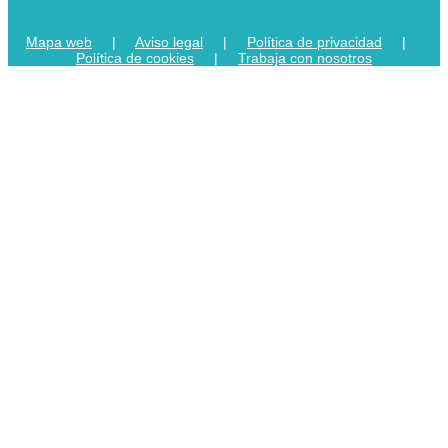
Mapa web
|
Aviso legal
|
Política de privacidad
|
Política de cookies
|
Trabaja con nosotros