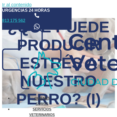
Ir al contenido
URGENCIAS 24 HORAS
913 175 562
¿QUÉ PUEDE
PRODUCIR
ESTRÉS A
NUESTRO
PERRO? (I)
QUIÉNES
SOMOS
SERVICIOS
VETERINARIOS