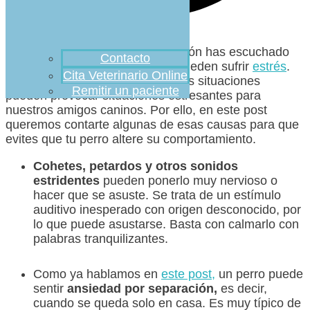
Seguro que en más de una ocasión has escuchado
Contacto
eso de que los perros también pueden sufrir
estrés
.
Cita Veterinario Online
Así es, totalmente cierto. Diversas situaciones
Remitir un paciente
pueden provocar situaciones estresantes para
nuestros amigos caninos. Por ello, en este post
queremos contarte algunas de esas causas para que
evites que tu perro altere su comportamiento.
Cohetes, petardos y otros sonidos
estridentes
pueden ponerlo muy nervioso o
hacer que se asuste. Se trata de un estímulo
auditivo inesperado con origen desconocido, por
lo que puede asustarse. Basta con calmarlo con
palabras tranquilizantes.
Como ya hablamos en
este post,
un perro puede
sentir
ansiedad por separación,
es decir,
cuando se queda solo en casa. Es muy típico de