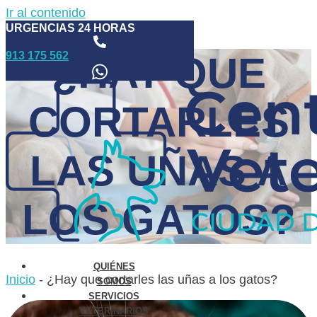
Ir al contenido
URGENCIAS 24 HORAS
913 175 562
¿HAY QUE
CORTARLES
LAS UÑAS A
LOS GATOS?
QUIÉNES
Inicio
-
¿Hay que cortarles las uñas a los gatos?
SOMOS
SERVICIOS
VETERINARIOS