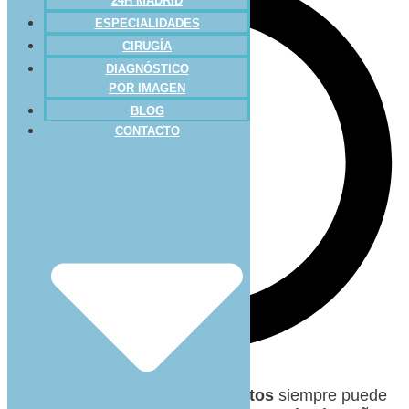
24H MADRID
ESPECIALIDADES
CIRUGÍA
DIAGNÓSTICO
POR IMAGEN
BLOG
CONTACTO
A la hora de cuidar a nuestros
gatos
siempre puede