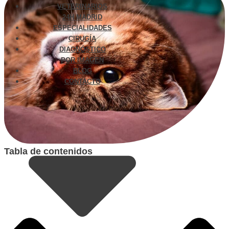
VETERINARIOS
24H MADRID
ESPECIALIDADES
CIRUGÍA
DIAGNÓSTICO
POR IMAGEN
BLOG
CONTACTO
Tabla de contenidos