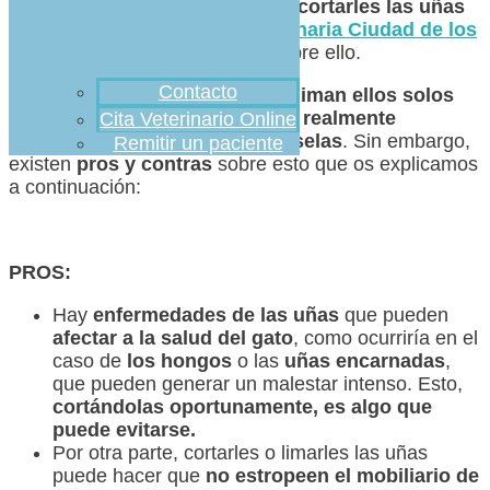
surgir la duda de si es necesario
cortarles las uñas
o no
y hoy, desde
Clínica Veterinaria Ciudad de los
Ángeles
, queremos hablaros sobre ello.
Contacto
Los felinos, de forma natural,
se liman ellos solos
las uñas
, razón por la que
no es realmente
Cita Veterinario Online
necesario que haya que cortárselas
. Sin embargo,
Remitir un paciente
existen
pros y contras
sobre esto que os explicamos
a continuación:
PROS:
Hay
enfermedades de las uñas
que pueden
afectar a la salud del gato
, como ocurriría en el
caso de
los hongos
o las
uñas encarnadas
,
que pueden generar un malestar intenso. Esto,
cortándolas oportunamente, es algo que
puede evitarse.
Por otra parte, cortarles o limarles las uñas
puede hacer que
no estropeen el mobiliario de