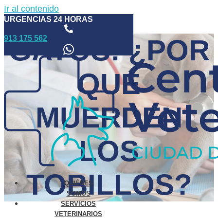
Ir al contenido
URGENCIAS 24 HORAS
913 175 562
GATOS: ¿POR
QUÉ
MUERDEN
LOS
TOBILLOS?
QUIÉNES
SOMOS
SERVICIOS
VETERINARIOS