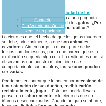
Hoy, desde
Clínica Veterinaria Ciudad de los
Ángeles
, queremos dar respuesta a una pregunta
Contacto
curiosa que se hacen los dueños de los
gatos
: ¿
Por
Cita Veterinario Online
qué les muerden las piernas o los tobillos
?
Remitir un paciente
Lo cierto es que, el hecho de que los gatos muerdan
se debe, principalmente, a que
son animales
cazadores
. Sin embargo, la mayor parte de los
felinos son domésticos, por lo que parece que esta
explicación se queda algo coja. La realidad es que, si
observamos que nuestro minino tiene ese
comportamiento con nosotros,
las razones pueden
ser varias.
Podríamos encontrar que lo hacen por
necesidad de
tener atención de sus dueños, recibir cariño,
recibir alimento, jugar
… Esto nos podría llevar a
pensar en el
aburrimiento
, y lo cierto es que no
iríamos desencaminados. Cuando un gato se aburre,
tenemos
distintas formas de saberlo
: