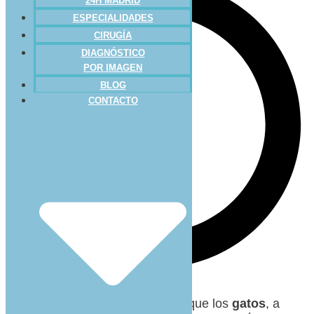
24H MADRID
ESPECIALIDADES
CIRUGÍA
DIAGNÓSTICO
POR IMAGEN
BLOG
CONTACTO
¿Alguna vez os habéis fijado en que los
gatos
, a