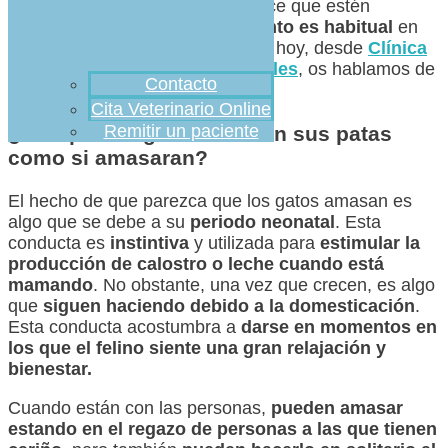
veces al
mover sus patas
, parece que estén
amasando
? Este
comportamiento es habitual
en
ellos en algunas circunstancias y hoy, desde
Clínica
Veterinaria Ciudad de los Ángeles
, os hablamos de
Contacto
ello.
Cita Veterinario Online
Remitir un paciente
¿Por qué los gatos mueven sus patas
como si amasaran?
El hecho de que parezca que los gatos amasan es
algo que se debe a su
periodo neonatal
. Esta
conducta es
instintiva
y utilizada para
estimular la
producción de calostro o leche cuando está
mamando
. No obstante, una vez que crecen, es algo
que
siguen haciendo debido a la domesticación
.
Esta conducta acostumbra a
darse en momentos en
los que el felino siente una gran relajación y
bienestar.
Cuando están con las personas,
pueden amasar
estando en el regazo de personas a las que tienen