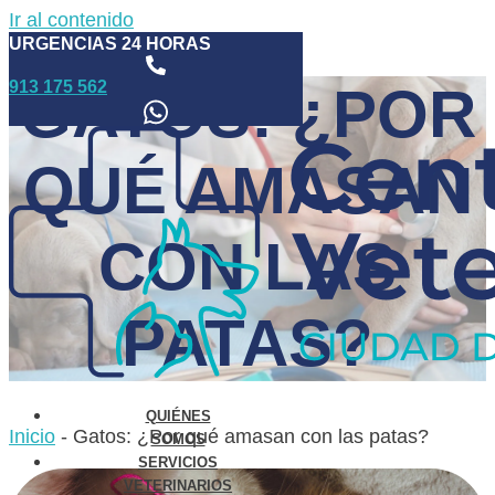
Ir al contenido
URGENCIAS 24 HORAS
913 175 562
GATOS: ¿POR
QUÉ AMASAN
CON LAS
PATAS?
QUIÉNES
Inicio
-
Gatos: ¿Por qué amasan con las patas?
SOMOS
SERVICIOS
VETERINARIOS