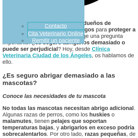
Con la
llegada del frío
, muchos
dueños de
Contacto
mascotas
recurren a
ropa
y
abrigos
para
proteger a
Cita Veterinario Online
sus animales
. Sin embargo, surge una pregunta
Remitir un paciente
importante: ¿
es seguro abrigarlos demasiado o
puede ser perjudicial
? Hoy, desde
Clínica
Veterinaria Ciudad de los Ángeles
, os hablamos de
ello.
¿Es seguro abrigar demasiado a las
mascotas?
Conoce las necesidades de tu mascota
No todas las mascotas necesitan abrigo adicional
.
Algunas razas de perros, como los
huskies
o
malamutes
, tienen
pelajes que soportan
temperaturas bajas
, y
abrigarlos en exceso podría
sobrecalentarlos
. Por otro lado,
razas pequeñas
, de