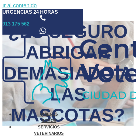
Ir al contenido
URGENCIAS 24 HORAS
913 175 562
¿ES SEGURO
ABRIGAR
DEMASIADO A
LAS
MASCOTAS?
QUIÉNES
SOMOS
SERVICIOS
VETERINARIOS