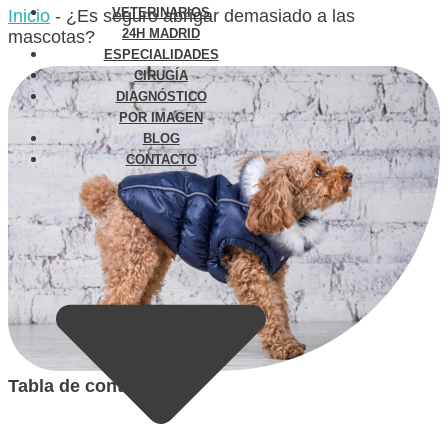
VETERINARIOS
Inicio
-
¿Es seguro abrigar demasiado a las
24H MADRID
mascotas?
ESPECIALIDADES
CIRUGÍA
DIAGNÓSTICO
POR IMAGEN
BLOG
CONTACTO
Tabla de contenidos