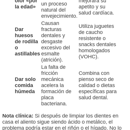
olor «por
mejorará su
un proceso
la edad»
apetito y su
natural del
salud cardíaca.
envejecimiento.
Causan
Utiliza juguetes
Dar
fracturas
de caucho
huesos
dentales y
resistente o
de rodilla
desgaste
snacks dentales
o
excesivo del
homologados
astillables
esmalte
(VOHC).
(atrición).
La falta de
fricción
Combina con
Dar solo
mecánica
pienso seco de
comida
acelera la
calidad o dietas
húmeda
formación de
específicas para
placa
salud dental.
bacteriana.
Nota clínica:
Si después de limpiar los dientes en
casa el aliento sigue siendo ácido o metálico, el
problema podría estar en el riñón o el hígado. No lo