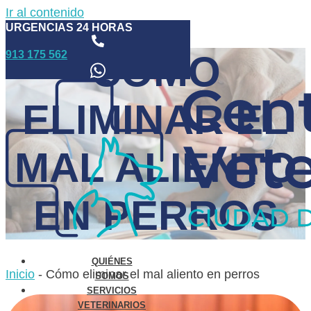
Ir al contenido
URGENCIAS 24 HORAS
913 175 562
CÓMO
ELIMINAR EL
MAL ALIENTO
EN PERROS
QUIÉNES
Inicio
-
Cómo eliminar el mal aliento en perros
SOMOS
SERVICIOS
VETERINARIOS