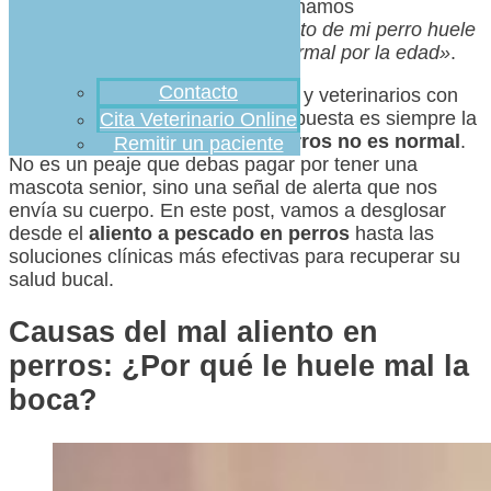
Madrid, hay una frase que escuchamos
constantemente:
«Es que el aliento de mi perro huele
a rayos, pero supongo que es normal por la edad»
.
Contacto
Como apasionados de los perros y veterinarios con
años de experiencia, nuestra respuesta es siempre la
Cita Veterinario Online
misma:
el mal aliento en los perros no es normal
.
Remitir un paciente
No es un peaje que debas pagar por tener una
mascota senior, sino una señal de alerta que nos
envía su cuerpo. En este post, vamos a desglosar
desde el
aliento a pescado en perros
hasta las
soluciones clínicas más efectivas para recuperar su
salud bucal.
Causas del mal aliento en
perros: ¿Por qué le huele mal la
boca?