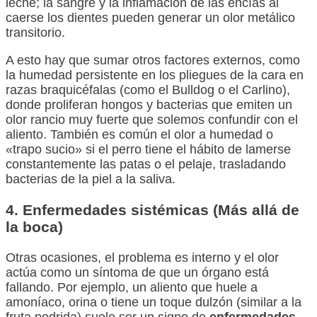
leche; la sangre y la inflamación de las encías al
caerse los dientes pueden generar un olor metálico
transitorio.
A esto hay que sumar otros factores externos, como
la humedad persistente en los pliegues de la cara en
razas braquicéfalas (como el Bulldog o el Carlino),
donde proliferan hongos y bacterias que emiten un
olor rancio muy fuerte que solemos confundir con el
aliento. También es común el olor a humedad o
«trapo sucio» si el perro tiene el hábito de lamerse
constantemente las patas o el pelaje, trasladando
bacterias de la piel a la saliva.
4. Enfermedades sistémicas (Más allá de
la boca)
Otras ocasiones, el problema es interno y el olor
actúa como un síntoma de que un órgano está
fallando. Por ejemplo, un aliento que huele a
amoníaco, orina o tiene un toque dulzón (similar a la
fruta podrida) suele ser un signo de
enfermedades