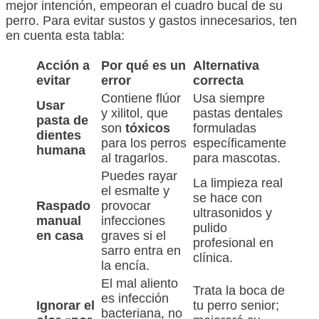
mejor intención, empeoran el cuadro bucal de su
perro. Para evitar sustos y gastos innecesarios, ten
en cuenta esta tabla:
Acción a
Por qué es un
Alternativa
evitar
error
correcta
Contiene flúor
Usa siempre
Usar
y xilitol, que
pastas dentales
pasta de
son
tóxicos
formuladas
dientes
para los perros
específicamente
humana
al tragarlos.
para mascotas.
Puedes rayar
La limpieza real
el esmalte y
se hace con
Raspado
provocar
ultrasonidos y
manual
infecciones
pulido
en casa
graves si el
profesional en
sarro entra en
clínica.
la encía.
El mal aliento
Trata la boca de
es infección
Ignorar el
tu perro senior;
bacteriana, no