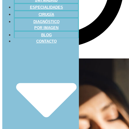
24H MADRID
ESPECIALIDADES
CIRUGÍA
DIAGNÓSTICO
POR IMAGEN
BLOG
CONTACTO