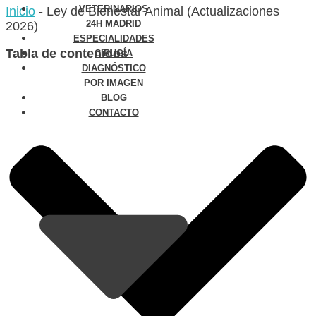
VETERINARIOS
Inicio
-
Ley de Bienestar Animal (Actualizaciones
24H MADRID
2026)
ESPECIALIDADES
Tabla de contenidos
CIRUGÍA
DIAGNÓSTICO
POR IMAGEN
BLOG
CONTACTO