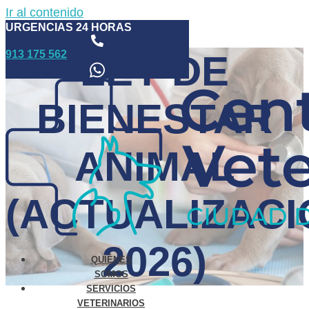
Ir al contenido
URGENCIAS 24 HORAS
913 175 562
LEY DE
BIENESTAR
ANIMAL
(ACTUALIZAC
2026)
QUIÉNES
SOMOS
SERVICIOS
VETERINARIOS