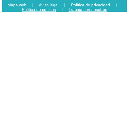
Mapa web
|
Aviso legal
|
Política de privacidad
|
Política de cookies
|
Trabaja con nosotros