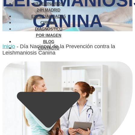
LEISHMANIOSI
VETERINARIOS
24H MADRID
CANINA
ESPECIALIDADES
CIRUGÍA
DIAGNÓSTICO
POR IMAGEN
BLOG
Inicio
-
Día Nacional de la Prevención contra la
CONTACTO
Leishmaniosis Canina