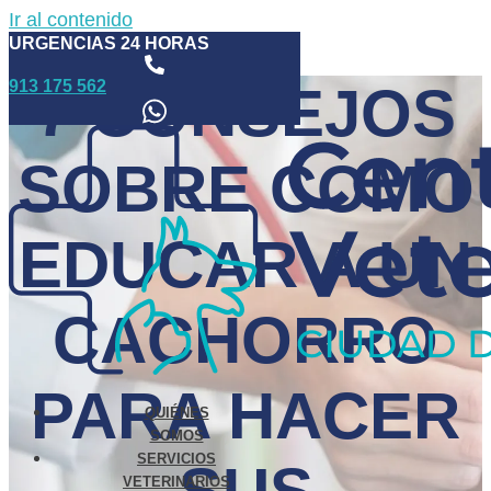
Ir al contenido
URGENCIAS 24 HORAS
913 175 562
7 CONSEJOS
SOBRE COMO
EDUCAR A UN
CACHORRO
PARA HACER
QUIÉNES
SOMOS
SERVICIOS
VETERINARIOS