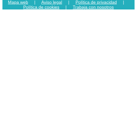
Mapa web
|
Aviso legal
|
Política de privacidad
|
Política de cookies
|
Trabaja con nosotros