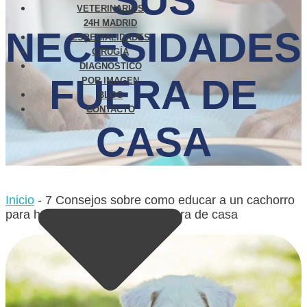
SUS
VETERINARIOS
24H MADRID
NECESIDADES
ESPECIALIDADES
CIRUGÍA
DIAGNÓSTICO
FUERA DE
POR IMAGEN
BLOG
CONTACTO
CASA
Inicio
-
7 Consejos sobre como educar a un cachorro
para hacer sus necesidades fuera de casa