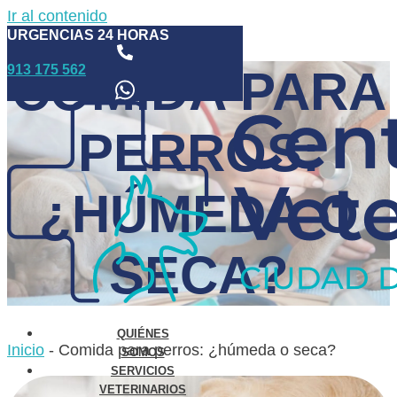
Ir al contenido
URGENCIAS 24 HORAS
913 175 562
COMIDA PARA
PERROS:
¿HÚMEDA O
SECA?
QUIÉNES
Inicio
-
Comida para perros: ¿húmeda o seca?
SOMOS
SERVICIOS
VETERINARIOS