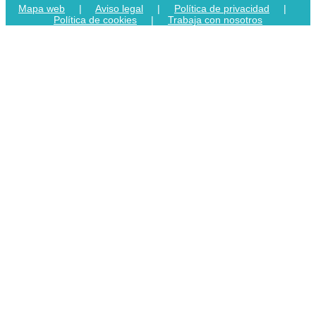
Mapa web
|
Aviso legal
|
Política de privacidad
|
Política de cookies
|
Trabaja con nosotros