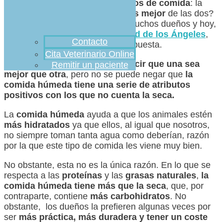
podemos distinguir entre
dos tipos de comida
: la
seca
y la
húmeda
. ¿Pero
cuál es mejor
de las dos?
Esto es algo que se preguntan muchos dueños y hoy,
desde
Clínica veterinaria Ciudad de los Ángeles
,
Contacto
queremos intentar daros una respuesta.
Cita Veterinario Online
Lo cierto es que
no se puede decir que una sea
Remitir un paciente
mejor que otra
, pero no se puede negar que
la
comida húmeda tiene una serie de atributos
positivos con los que no cuenta la seca.
La
comida húmeda
ayuda a que los animales estén
más hidratados
ya que ellos, al igual que nosotros,
no siempre toman tanta agua como deberían, razón
por la que este tipo de comida les viene muy bien.
No obstante, esta no es la única razón. En lo que se
respecta a las
proteínas
y las
grasas naturales
,
la
comida húmeda tiene más que la seca
, que, por
contraparte, contiene
más carbohidratos
. No
obstante, los dueños la prefieren algunas veces por
ser
más práctica, más duradera y tener un coste