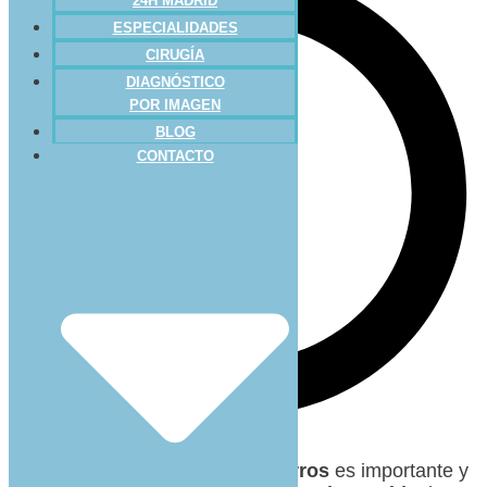
24H MADRID
ESPECIALIDADES
CIRUGÍA
DIAGNÓSTICO
POR IMAGEN
BLOG
CONTACTO
La
alimentación
de nuestros
perros
es importante y