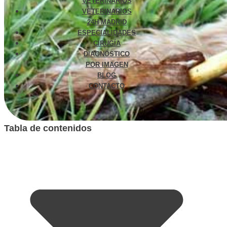
VETERINARIOS
VETERINARIOS
24H MADRID
ESPECIALIDADES
CIRUGÍA
DIAGNÓSTICO
POR IMAGEN
BLOG
CONTACTO
Tabla de contenidos