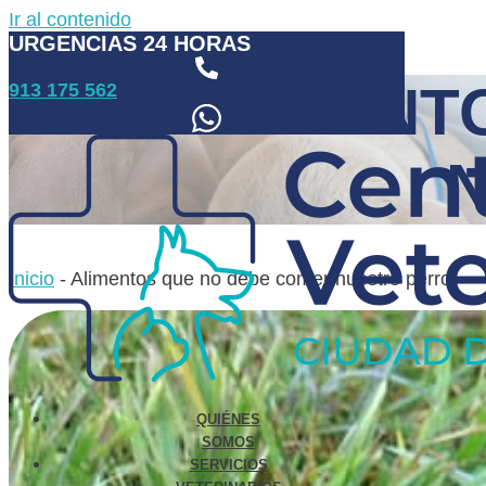
Ir al contenido
URGENCIAS 24 HORAS
ALIMENT
913 175 562
Inicio
-
Alimentos que no debe comer nuestro perro
QUIÉNES
SOMOS
SERVICIOS