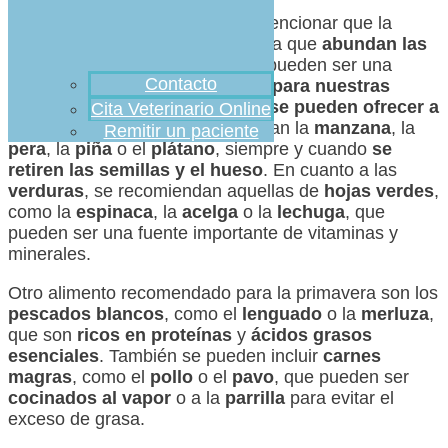
En primer lugar, es importante mencionar que la
primavera es una temporada en la que
abundan las
frutas y verduras frescas
, que pueden ser una
Contacto
excelente fuente de nutrientes para nuestras
mascotas
. Entre las
frutas que se pueden ofrecer a
Cita Veterinario Online
nuestras mascotas
se encuentran la
manzana
, la
Remitir un paciente
pera
, la
piña
o el
plátano
, siempre y cuando
se
retiren las semillas y el hueso
. En cuanto a las
verduras
, se recomiendan aquellas de
hojas verdes
,
como la
espinaca
, la
acelga
o la
lechuga
, que
pueden ser una fuente importante de vitaminas y
minerales.
Otro alimento recomendado para la primavera son los
pescados blancos
, como el
lenguado
o la
merluza
,
que son
ricos en proteínas
y
ácidos grasos
esenciales
. También se pueden incluir
carnes
magras
, como el
pollo
o el
pavo
, que pueden ser
cocinados al vapor
o a la
parrilla
para evitar el
exceso de grasa.