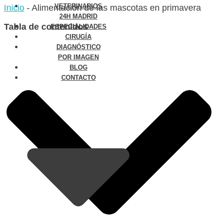
VETERINARIOS
Inicio
-
Alimentación de las mascotas en primavera
24H MADRID
Tabla de contenidos
ESPECIALIDADES
CIRUGÍA
DIAGNÓSTICO
POR IMAGEN
BLOG
CONTACTO