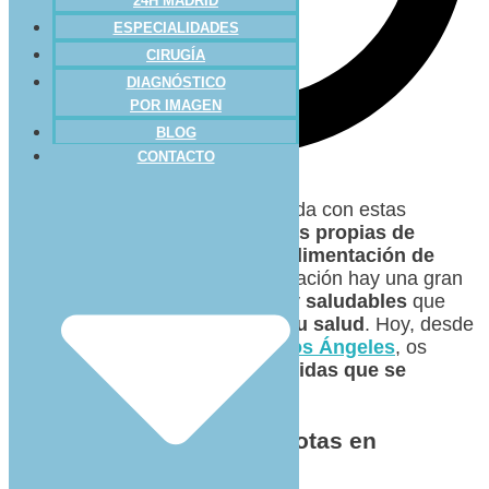
24H MADRID
ESPECIALIDADES
CIRUGÍA
DIAGNÓSTICO
POR IMAGEN
BLOG
CONTACTO
La
primavera
, y más cuando se da con estas
temperaturas tan calurosas más propias de
verano
, implica
cambios en la alimentación de
nuestras mascotas
. En esta estación hay una gran
variedad de
alimentos frescos y saludables
que
pueden ser
beneficiosos para su salud
. Hoy, desde
Clínica Veterinaria Ciudad de los Ángeles
, os
comentamos algunas de las
comidas que se
recomiendan
.
Alimentación de las mascotas en
primavera