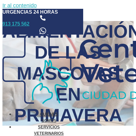
Ir al contenido
URGENCIAS 24 HORAS
913 175 562
ALIMENTACIÓ
DE LAS
MASCOTAS
EN
PRIMAVERA
QUIÉNES
SOMOS
SERVICIOS
VETERINARIOS