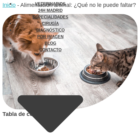
VETERINARIOS
Inicio
-
Alimentación animal: ¿Qué no le puede faltar?
24H MADRID
ESPECIALIDADES
CIRUGÍA
DIAGNÓSTICO
POR IMAGEN
BLOG
CONTACTO
Tabla de contenidos