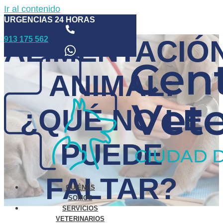
Ir al contenido
URGENCIAS 24 HORAS
913 175 562
ALIMENTACIÓ
ANIMAL:
¿QUÉ NO LE
PUEDE
FALTAR?
QUIÉNES
SOMOS
SERVICIOS
VETERINARIOS