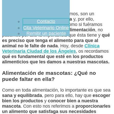
Las
mascotas
, como todos sabemos, son un
miembro más de nuestra familia
y, por ello,
Contacto
buscamos darles lo mejor, tal y como si fuéramos
Cita Veterinario Online
nosotros. Cuando se trata de la
alimentación
, no
Remitir un paciente
pasamos por alto la importancia que ésta tiene y
qué
es preciso que tenga el alimento para que al
animal no le falte de nada
. Hoy, desde
Clínica
Veterinaria Ciudad de los Ángeles
, os recordamos
qué es fundamental que esté en los productos
alimenticios que les damos a nuestras mascotas.
Alimentación de mascotas: ¿Qué no
puede faltar en ella?
Como en toda alimentación, lo importante es que sea
sana y equilibrada
, pero para ello, hay que
escoger
bien los productos
y
conocer bien a nuestra
mascota
. Con esto nos referimos a
proporcionarles
un alimento que satisfaga sus necesidades