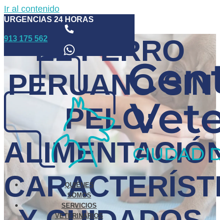
Ir al contenido
URGENCIAS 24 HORAS
913 175 562
EL PERRO
PERUANO SIN
PELO:
ALIMENTACIÓN
CARACTERÍST
QUIÉNES
SOMOS
SERVICIOS
VETERINARIOS