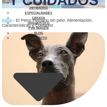
Y CUIDADOS
VETERINARIOS
24H MADRID
ESPECIALIDADES
CIRUGÍA
Inicio
-
El Perro Peruano sin pelo: Alimentación,
DIAGNÓSTICO
Características y Cuidados
POR IMAGEN
BLOG
CONTACTO