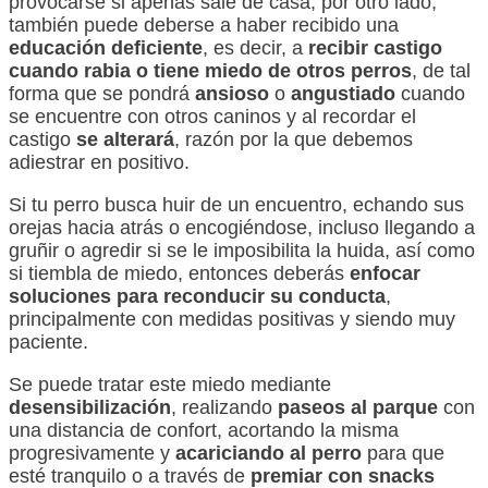
provocarse si apenas sale de casa; por otro lado,
también puede deberse a haber recibido una
educación deficiente
, es decir, a
recibir castigo
cuando rabia
o tiene miedo de otros perros
, de tal
forma que se pondrá
ansioso
o
angustiado
cuando
se encuentre con otros caninos y al recordar el
castigo
se alterará
, razón por la que debemos
adiestrar en positivo.
Si tu perro busca huir de un encuentro, echando sus
orejas hacia atrás o encogiéndose, incluso llegando a
gruñir o agredir si se le imposibilita la huida, así como
si tiembla de miedo, entonces deberás
enfocar
soluciones para reconducir su conducta
,
principalmente con medidas positivas y siendo muy
paciente.
Se puede tratar este miedo mediante
desensibilización
, realizando
paseos al parque
con
una distancia de confort, acortando la misma
progresivamente y
acariciando al perro
para que
esté tranquilo o a través de
premiar con snacks