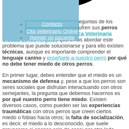
Es habitual encontrar en la red preguntas de los
Contacto
internautas sobre el
miedo
que sufren sus
perros
Cita Veterinario Online
hacia otros perros
. Desde
Clínica Veterinaria
Remitir un paciente
Ciudad de los Ángeles
queremos abordar este
problema que puede solucionarse y para ello existen
técnicas
, aunque es importante comprender el
lenguaje canino
y
enseñarle a nuestro perro
por qué
no debe tener miedo de otros perros
.
En primer lugar, debes entender que el miedo es un
mecanismo de defensa
y, pese a que los perros son
seres sociales que disfrutan interactuando con otros
semejantes, la pregunta que debemos hacernos es
por qué nuestro perro tiene miedo
. Existen
diversos casos, como pueden ser las
experiencias
traumáticas
con otros perros que creen ciertos
miedo o fobias hacia otros; la
falta de socialización
,
es decir, el miedo a lo desconocido, que suele