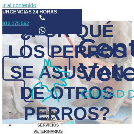
Ir al contenido
URGENCIAS 24 HORAS
913 175 562
¿POR QUÉ
LOS PERROS
SE ASUSTAN
DE OTROS
PERROS?
QUIÉNES
SOMOS
SERVICIOS
VETERINARIOS