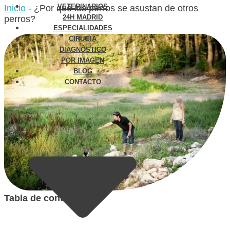
VETERINARIOS
Inicio
-
¿Por qué los perros se asustan de otros
24H MADRID
perros?
ESPECIALIDADES
CIRUGÍA
DIAGNÓSTICO
POR IMAGEN
BLOG
CONTACTO
Tabla de contenidos