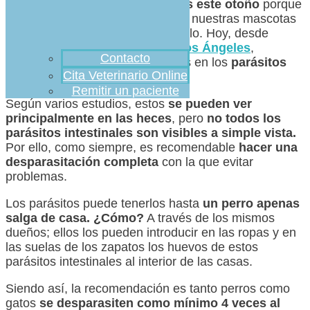
tener cuidado con los parásitos este otoño
porque
será más cálido de lo esperado y nuestras mascotas
pueden verse perjudicadas por ello. Hoy, desde
Clínica Veterinaria Ciudad de los Ángeles
,
Contacto
retomamos el tema centrándonos en los
parásitos
Cita Veterinario Online
intestinales.
Remitir un paciente
Según varios estudios, estos
se pueden ver
principalmente en las heces
, pero
no todos los
parásitos intestinales son visibles a simple vista.
Por ello, como siempre, es recomendable
hacer una
desparasitación completa
con la que evitar
problemas.
Los parásitos puede tenerlos hasta
un perro apenas
salga de casa. ¿Cómo?
A través de los mismos
dueños; ellos los pueden introducir en las ropas y en
las suelas de los zapatos los huevos de estos
parásitos intestinales al interior de las casas.
Siendo así, la recomendación es tanto perros como
gatos
se desparasiten como mínimo 4 veces al