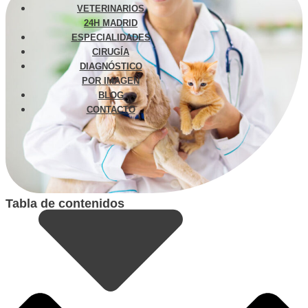
VETERINARIOS
24H MADRID
ESPECIALIDADES
CIRUGÍA
DIAGNÓSTICO
POR IMAGEN
BLOG
CONTACTO
Tabla de contenidos