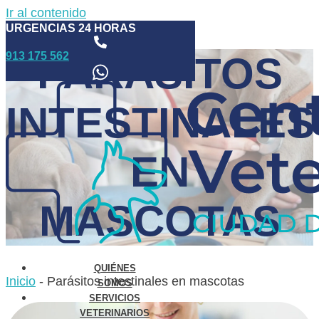
Ir al contenido
URGENCIAS 24 HORAS
913 175 562
PARÁSITOS
INTESTINALES
EN
MASCOTAS
QUIÉNES
Inicio
-
Parásitos intestinales en mascotas
SOMOS
SERVICIOS
VETERINARIOS