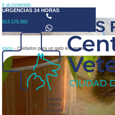
Ir al contenido
URGENCIAS 24 HORAS
CUIDADOS 
913 175 562
Inicio
-
Cuidados para un gato en verano
QUIÉNES
SOMOS
SERVICIOS