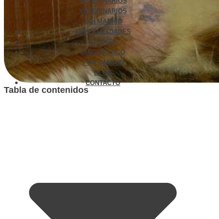
VETERINARIOS
VETERINARIOS
24H MADRID
ESPECIALIDADES
CIRUGÍA
DIAGNÓSTICO
POR IMAGEN
BLOG
CONTACTO
Tabla de contenidos