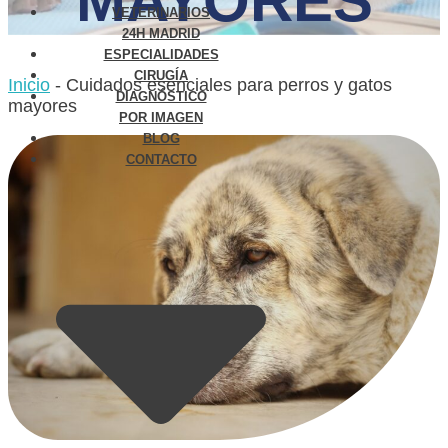
MAYORES
VETERINARIOS
24H MADRID
ESPECIALIDADES
CIRUGÍA
Inicio
-
Cuidados esenciales para perros y gatos
DIAGNÓSTICO
mayores
POR IMAGEN
BLOG
CONTACTO