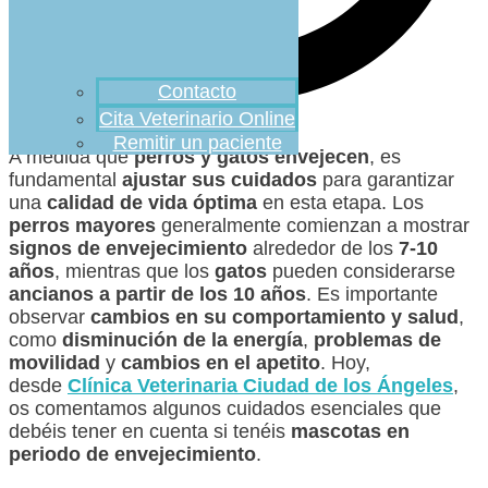
Contacto
Cita Veterinario Online
Remitir un paciente
A medida que
perros y gatos envejecen
, es
fundamental
ajustar sus cuidados
para garantizar
una
calidad de vida óptima
en esta etapa. Los
perros mayores
generalmente comienzan a mostrar
signos de envejecimiento
alrededor de los
7-10
años
, mientras que los
gatos
pueden considerarse
ancianos a partir de los 10 años
. Es importante
observar
cambios en su comportamiento y salud
,
como
disminución de la energía
,
problemas de
movilidad
y
cambios en el apetito
. Hoy,
desde
Clínica Veterinaria Ciudad de los Ángeles
,
os comentamos algunos cuidados esenciales que
debéis tener en cuenta si tenéis
mascotas en
periodo de envejecimiento
.