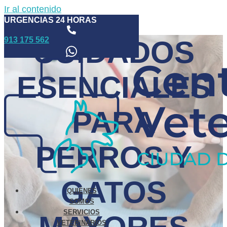
Ir al contenido
URGENCIAS 24 HORAS
913 175 562
CUIDADOS
ESENCIALES
PARA
PERROS Y
GATOS
QUIÉNES
SOMOS
SERVICIOS
VETERINARIOS