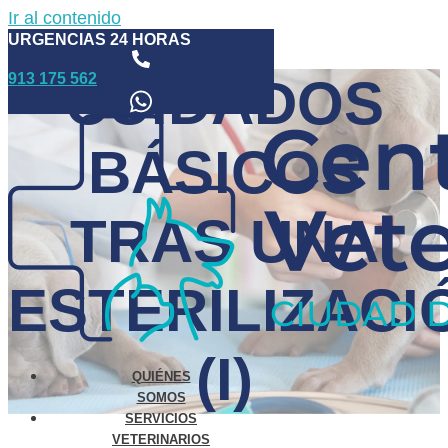
Ir al contenido
URGENCIAS 24 HORAS
913 175 562
CUIDADOS
BÁSICOS
TRAS UNA
ESTERILIZACI
(I)
QUIÉNES
SOMOS
SERVICIOS
VETERINARIOS