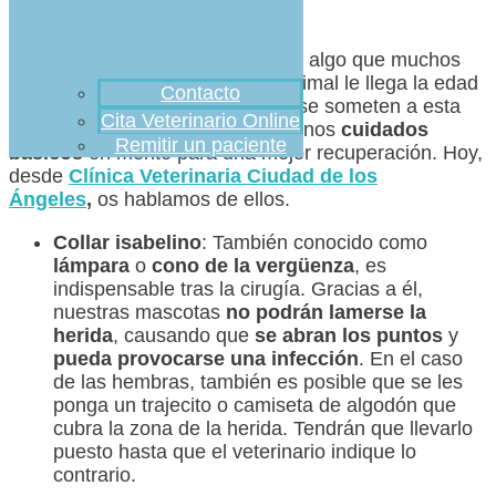
La
esterilización
en
mascotas
es algo que muchos
dueños se plantean cuando al animal le llega la edad
Contacto
apropiada. No obstante, cuando se someten a esta
Cita Veterinario Online
intervención
, hay que tener algunos
cuidados
Remitir un paciente
básicos
en mente para una mejor recuperación. Hoy,
desde
Clínica Veterinaria Ciudad de los
Ángeles
,
os hablamos de ellos.
Collar isabelino
: También conocido como
lámpara
o
cono de la vergüenza
, es
indispensable tras la cirugía. Gracias a él,
nuestras mascotas
no podrán lamerse la
herida
, causando que
se abran los puntos
y
pueda provocarse una infección
. En el caso
de las hembras, también es posible que se les
ponga un trajecito o camiseta de algodón que
cubra la zona de la herida. Tendrán que llevarlo
puesto hasta que el veterinario indique lo
contrario.