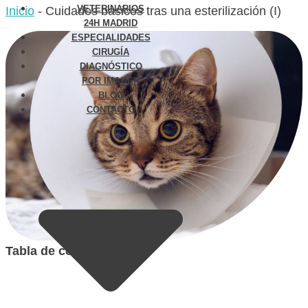
VETERINARIOS
Inicio
-
Cuidados básicos tras una esterilización (I)
24H MADRID
ESPECIALIDADES
CIRUGÍA
DIAGNÓSTICO
POR IMAGEN
BLOG
CONTACTO
Tabla de contenidos