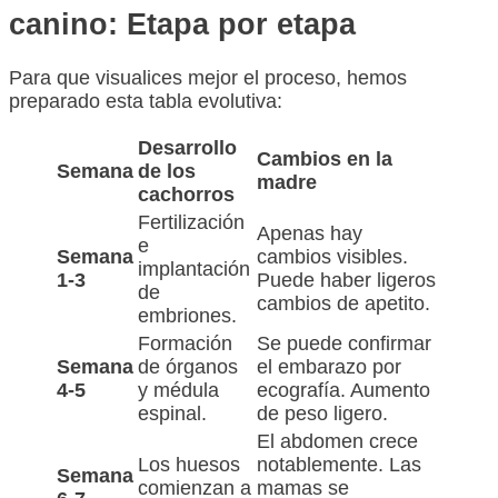
canino: Etapa por etapa
Para que visualices mejor el proceso, hemos
preparado esta tabla evolutiva:
Desarrollo
Cambios en la
Semana
de los
madre
cachorros
Fertilización
Apenas hay
e
Semana
cambios visibles.
implantación
1-3
Puede haber ligeros
de
cambios de apetito.
embriones.
Formación
Se puede confirmar
Semana
de órganos
el embarazo por
4-5
y médula
ecografía. Aumento
espinal.
de peso ligero.
El abdomen crece
Los huesos
notablemente. Las
Semana
comienzan a
mamas se