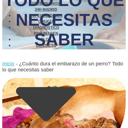
TODO LO QUE
VETERINARIOS
24H MADRID
NECESITAS
ESPECIALIDADES
CIRUGÍA
DIAGNÓSTICO
SABER
POR IMAGEN
BLOG
CONTACTO
Inicio
-
¿Cuánto dura el embarazo de un perro? Todo
lo que necesitas saber