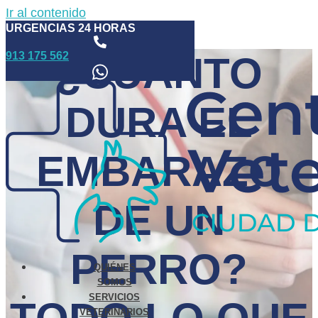
Ir al contenido
URGENCIAS 24 HORAS
913 175 562
¿CUÁNTO
DURA EL
EMBARAZO
DE UN
PERRO?
QUIÉNES
SOMOS
SERVICIOS
VETERINARIOS