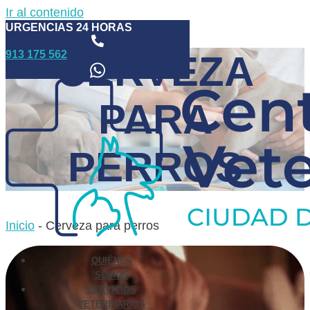
Ir al contenido
URGENCIAS 24 HORAS
913 175 562
CERVEZA
PARA
PERROS
Inicio
-
Cerveza para perros
QUIÉNES
SOMOS
SERVICIOS
VETERINARIOS