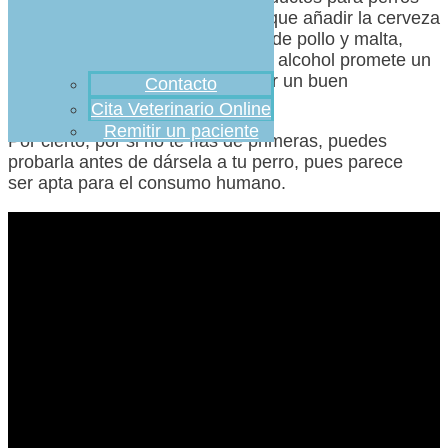
que circulan en el mercado, hay que añadir la cerveza
Lucky Dog.
Hecha con extractos de pollo y malta,
esta bebida no carbonatada y sin alcohol promete un
refuerzo de vitamina B y fomentar un buen
Contacto
funcionamiento de sus riñones.
Cita Veterinario Online
Remitir un paciente
Por cierto, por si no te fías de primeras, puedes
probarla antes de dársela a tu perro, pues parece
ser apta para el consumo humano.