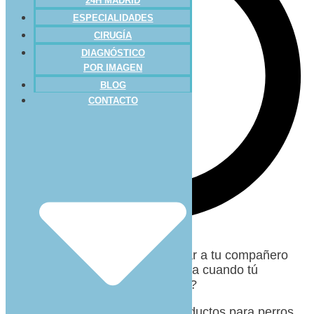
24H MADRID
ESPECIALIDADES
CIRUGÍA
DIAGNÓSTICO
POR IMAGEN
BLOG
CONTACTO
Sí, has leído bien. ¿Por qué privar a tu compañero
canino de una refrescante cerveza cuando tú
disfrutas de la tuya plácidamente?
A la infinidad de asombrosos productos para perros