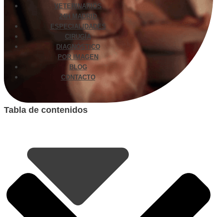
VETERINARIOS
24H MADRID
ESPECIALIDADES
CIRUGÍA
DIAGNÓSTICO
POR IMAGEN
BLOG
CONTACTO
Tabla de contenidos