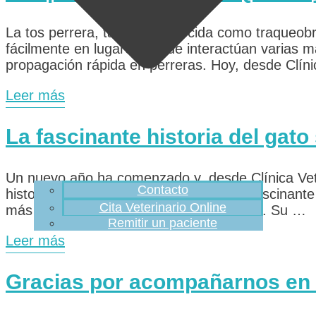
La tos perrera, también conocida como traqueobr
fácilmente en lugares donde interactúan varias m
propagación rápida en perreras. Hoy, desde Clín
Leer más
La fascinante historia del gat
Un nuevo año ha comenzado y, desde Clínica Vet
Contacto
historia curiosa: la del gato siamés. La fascinant
Cita Veterinario Online
más antiguas y reconocidas en el mundo. Su …
Remitir un paciente
Leer más
Gracias por acompañarnos en