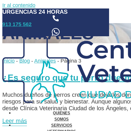
Ir al contenido
URGENCIAS 24 HORAS
913 175 562
ANIMALES
Inicio
-
Blog
-
Animales
-
Página 3
¿Es seguro que tu perro duerm
Muchos dueños de perros creen que dejarlos dormi
riesgos para su salud y bienestar. Aunque alguno
desde Clínica Veterinaria Ciudad de los Ángeles
QUIÉNES
SOMOS
Leer más
SERVICIOS