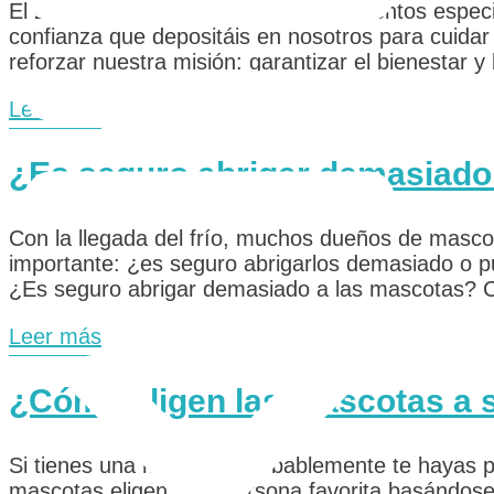
El 2024 ha sido un año lleno de momentos especi
confianza que depositáis en nosotros para cuidar
reforzar nuestra misión: garantizar el bienestar y
Leer más
¿Es seguro abrigar demasiado
Con la llegada del frío, muchos dueños de masco
importante: ¿es seguro abrigarlos demasiado o pu
¿Es seguro abrigar demasiado a las mascotas? 
Leer más
¿Cómo eligen las mascotas a s
Si tienes una mascota, probablemente te hayas p
mascotas eligen a su persona favorita basándose