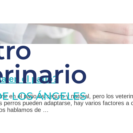
a en el patio?
r en el patio es seguro y natural, pero los veteri
s perros pueden adaptarse, hay varios factores a 
, os hablamos de …