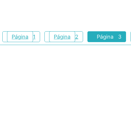
Página
1
Página
2
Página
3