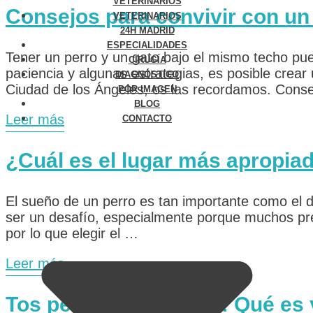
VETERINARIOS
Consejos para convivir con un
VETERINARIOS
24H MADRID
ESPECIALIDADES
Tener un perro y un gato bajo el mismo techo pu
CIRUGÍA
paciencia y algunas estrategias, es posible crea
DIAGNÓSTICO
Ciudad de los Ángeles, os las recordamos. Cons
POR IMAGEN
BLOG
Leer más
CONTACTO
¿Cuál es el lugar más apropia
El sueño de un perro es tan importante como el d
ser un desafío, especialmente porque muchos pre
por lo que elegir el …
Leer más
Tos perrera en perros: Qué es