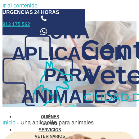
Ir al contenido
URGENCIAS 24 HORAS
913 175 562
UNA
APLICACIÓN
PARA
ANIMALES
QUIÉNES
Inicio
-
Una aplicación para animales
SOMOS
SERVICIOS
VETERINARIOS