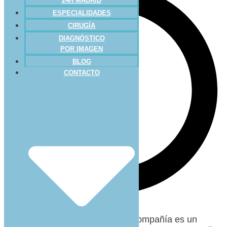
24H MADRID
ESPECIALIDADES
CIRUGÍA
DIAGNÓSTICO
POR IMAGEN
BLOG
CONTACTO
La
fisioterapia
en animales de compañía es un