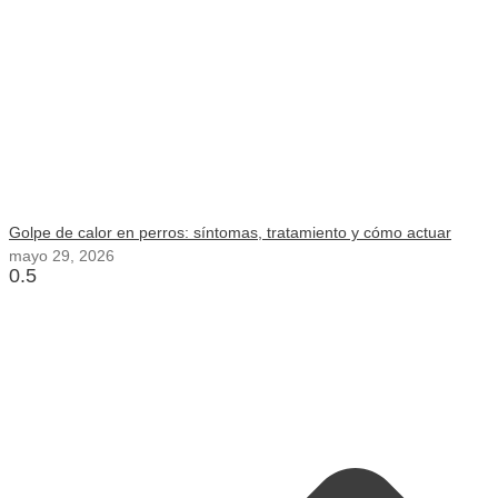
Golpe de calor en perros: síntomas, tratamiento y cómo actuar
mayo 29, 2026