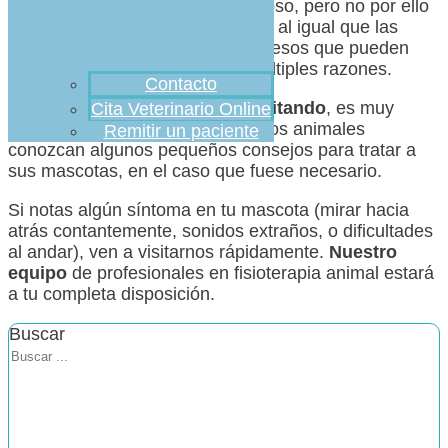
tratamiento relativamente novedoso, pero no por ello
menos importante. Los animales, al igual que las
personas, poseen músculos y huesos que pueden
dañarse o atrofiarse debido a múltiples razones.
Contacto
Tanto
previniendo
como
rehabilitando
, es muy
Cita Veterinario Online
importante que los dueños de esos animales
Remitir un paciente
conozcan algunos pequeños consejos para tratar a
sus mascotas, en el caso que fuese necesario.
Si notas algún síntoma en tu mascota (mirar hacia
atrás contantemente, sonidos extraños, o dificultades
al andar), ven a visitarnos rápidamente.
Nuestro
equipo
de profesionales en fisioterapia animal estará
a tu completa disposición.
Buscar