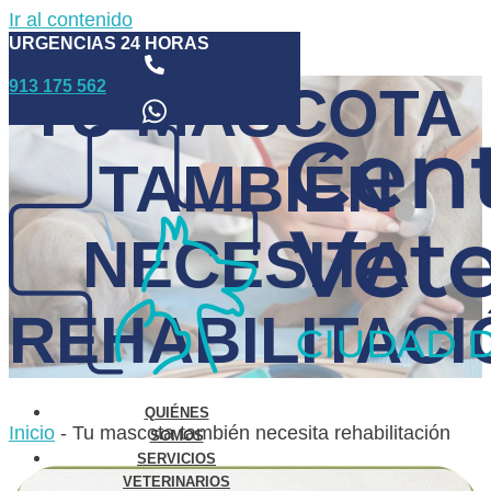
Ir al contenido
URGENCIAS 24 HORAS
913 175 562
TU MASCOTA
TAMBIÉN
NECESITA
REHABILITACI
QUIÉNES
Inicio
-
Tu mascota también necesita rehabilitación
SOMOS
SERVICIOS
VETERINARIOS