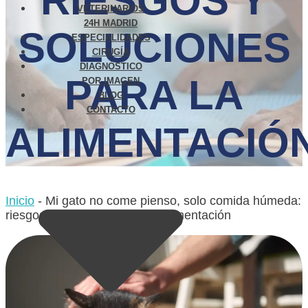
RIESGOS Y
VETERINARIOS
24H MADRID
SOLUCIONES
ESPECIALIDADES
CIRUGÍA
DIAGNÓSTICO
PARA LA
POR IMAGEN
BLOG
CONTACTO
ALIMENTACIÓ
Inicio
-
Mi gato no come pienso, solo comida húmeda:
riesgos y soluciones para la alimentación