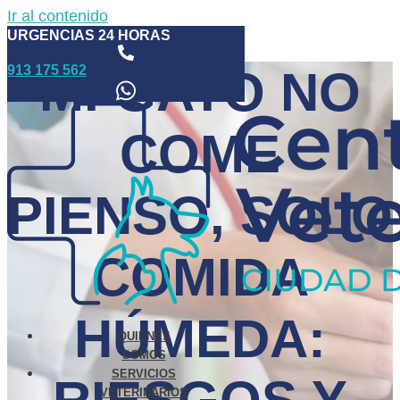
Ir al contenido
URGENCIAS 24 HORAS
913 175 562
MI GATO NO
COME
PIENSO, SOLO
COMIDA
HÚMEDA:
QUIÉNES
SOMOS
SERVICIOS
VETERINARIOS