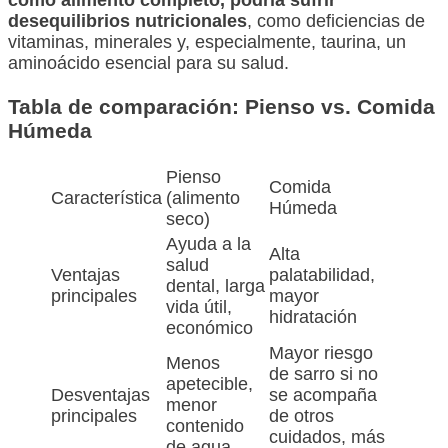
desequilibrios nutricionales
, como deficiencias de
vitaminas, minerales y, especialmente, taurina, un
aminoácido esencial para su salud.
Tabla de comparación: Pienso vs. Comida
Húmeda
Pienso
Comida
Característica
(alimento
Húmeda
seco)
Ayuda a la
Alta
salud
Ventajas
palatabilidad,
dental, larga
principales
mayor
vida útil,
hidratación
económico
Mayor riesgo
Menos
de sarro si no
apetecible,
Desventajas
se acompaña
menor
principales
de otros
contenido
cuidados, más
de agua