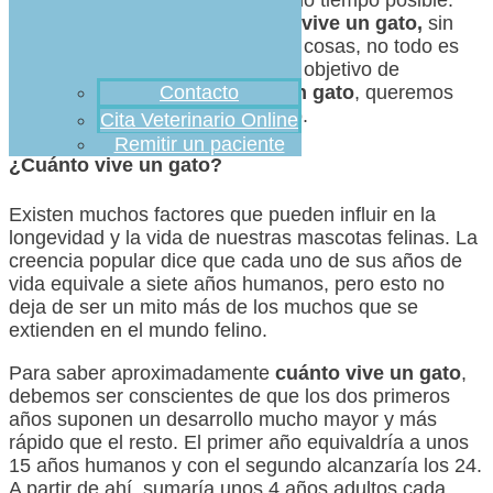
Mucho se ha hablado de
cuánto vive un gato,
sin
embargo y como ocurre con más cosas, no todo es
totalmente cierto. Por eso, con el objetivo de
esclarecer
cuantos años vive un gato
, queremos
Contacto
facilitaros información al respecto.
Cita Veterinario Online
Remitir un paciente
¿Cuánto vive un gato?
Existen muchos factores que pueden influir en la
longevidad y la vida de nuestras mascotas felinas. La
creencia popular dice que cada uno de sus años de
vida equivale a siete años humanos, pero esto no
deja de ser un mito más de los muchos que se
extienden en el mundo felino.
Para saber aproximadamente
cuánto vive un gato
,
debemos ser conscientes de que los dos primeros
años suponen un desarrollo mucho mayor y más
rápido que el resto. El primer año equivaldría a unos
15 años humanos y con el segundo alcanzaría los 24.
A partir de ahí, sumaría unos 4 años adultos cada