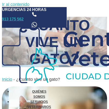
Ir al contenido
URGENCIAS 24 HORAS
913 175 562
¿CUÁNTO
VIVE UN
GATO?
Inicio
-
¿Cuánto vive un gato?
QUIÉNES
SOMOS
SERVICIOS
VETERINARIOS