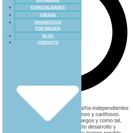
24H MADRID
ESPECIALIDADES
CIRUGÍA
DIAGNÓSTICO
POR IMAGEN
BLOG
CONTACTO
Los gatos son animales de compañía independientes
pero también tremendamente tiernos y cariñosos.
Son compañeros especiales de juegos y como tal,
deseamos su bienestar, su correcto desarrollo y
aprovechar junto a ellos el máximo tiempo posible.